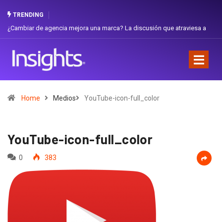
TRENDING
ambiar de agencia mejora una marca? La discusión que atraviesa a
Gabriel
uador
Favorit
Home
Medios
YouTube-icon-full_color
YouTube-icon-full_color
0
383