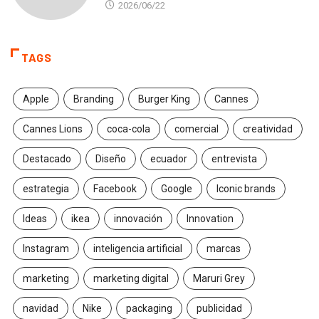
2026/06/22
TAGS
Apple
Branding
Burger King
Cannes
Cannes Lions
coca-cola
comercial
creatividad
Destacado
Diseño
ecuador
entrevista
estrategia
Facebook
Google
Iconic brands
Ideas
ikea
innovación
Innovation
Instagram
inteligencia artificial
marcas
marketing
marketing digital
Maruri Grey
navidad
Nike
packaging
publicidad