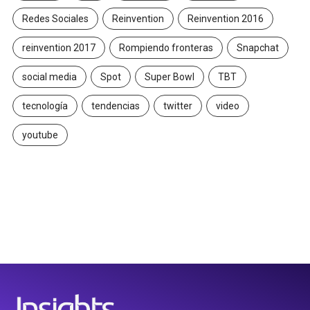
Redes Sociales
Reinvention
Reinvention 2016
reinvention 2017
Rompiendo fronteras
Snapchat
social media
Spot
Super Bowl
TBT
tecnología
tendencias
twitter
video
youtube