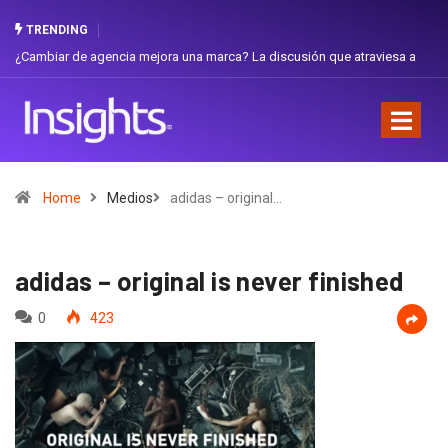
TRENDING
iar de agencia mejora una marca? La discusión que atraviesa a
Gabriela H
dor
Favorita
Home
Medios
adidas – original…
adidas – original is never finished
0
423