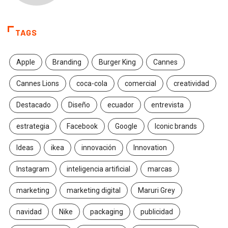
TAGS
Apple
Branding
Burger King
Cannes
Cannes Lions
coca-cola
comercial
creatividad
Destacado
Diseño
ecuador
entrevista
estrategia
Facebook
Google
Iconic brands
Ideas
ikea
innovación
Innovation
Instagram
inteligencia artificial
marcas
marketing
marketing digital
Maruri Grey
navidad
Nike
packaging
publicidad