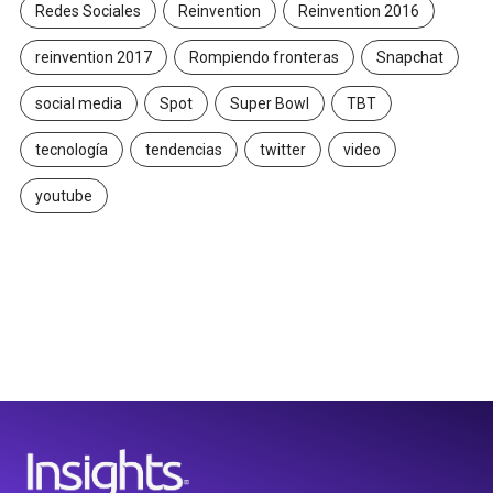
Redes Sociales
Reinvention
Reinvention 2016
reinvention 2017
Rompiendo fronteras
Snapchat
social media
Spot
Super Bowl
TBT
tecnología
tendencias
twitter
video
youtube