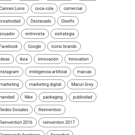
Cannes Lions
coca-cola
comercial
creatividad
Destacado
Diseño
ecuador
entrevista
estrategia
Facebook
Google
Iconic brands
Ideas
ikea
innovación
Innovation
Instagram
inteligencia artificial
marcas
marketing
marketing digital
Maruri Grey
navidad
Nike
packaging
publicidad
Redes Sociales
Reinvention
Reinvention 2016
reinvention 2017