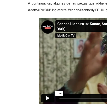
A continuación, algunas de las piezas que obtuv
Adam&EveDDB Inglaterra, Wieden&Kennedy EE.UU., y