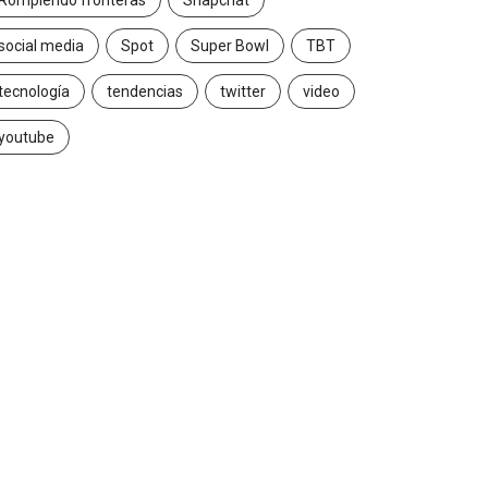
Rompiendo fronteras
Snapchat
social media
Spot
Super Bowl
TBT
tecnología
tendencias
twitter
video
youtube