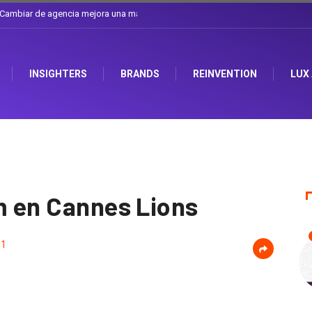
a discusión que atraviesa a Ecuador
INSIGHTERS
BRANDS
REINVENTION
LUX
lm en Cannes Lions
01