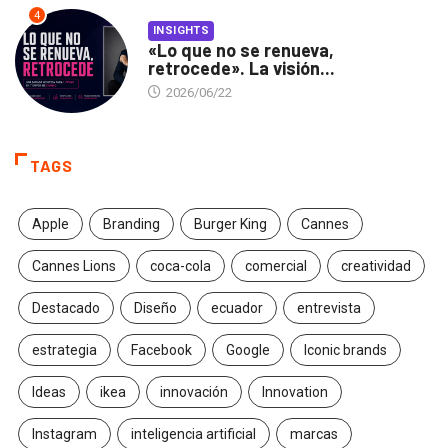
4
INSIGHTS
«Lo que no se renueva,
retrocede». La visión...
2026/06/22
TAGS
Apple
Branding
Burger King
Cannes
Cannes Lions
coca-cola
comercial
creatividad
Destacado
Diseño
ecuador
entrevista
estrategia
Facebook
Google
Iconic brands
Ideas
ikea
innovación
Innovation
Instagram
inteligencia artificial
marcas