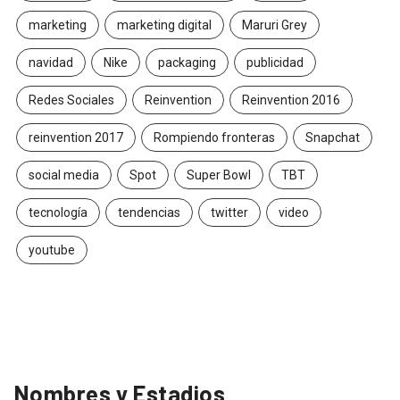
marketing
marketing digital
Maruri Grey
navidad
Nike
packaging
publicidad
Redes Sociales
Reinvention
Reinvention 2016
reinvention 2017
Rompiendo fronteras
Snapchat
social media
Spot
Super Bowl
TBT
tecnología
tendencias
twitter
video
youtube
Nombres y Estadios