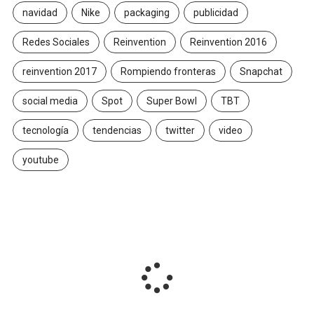
navidad
Nike
packaging
publicidad
Redes Sociales
Reinvention
Reinvention 2016
reinvention 2017
Rompiendo fronteras
Snapchat
social media
Spot
Super Bowl
TBT
tecnología
tendencias
twitter
video
youtube