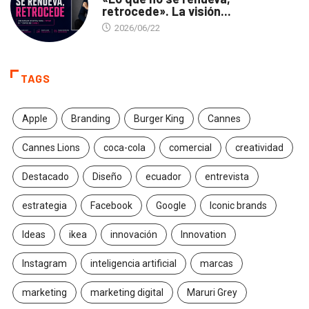
retrocede». La visión...
2026/06/22
TAGS
Apple
Branding
Burger King
Cannes
Cannes Lions
coca-cola
comercial
creatividad
Destacado
Diseño
ecuador
entrevista
estrategia
Facebook
Google
Iconic brands
Ideas
ikea
innovación
Innovation
Instagram
inteligencia artificial
marcas
marketing
marketing digital
Maruri Grey