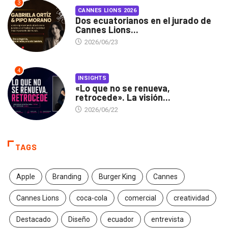
3
CANNES LIONS 2026
Dos ecuatorianos en el jurado de
Cannes Lions...
2026/06/23
4
INSIGHTS
«Lo que no se renueva,
retrocede». La visión...
2026/06/22
TAGS
Apple
Branding
Burger King
Cannes
Cannes Lions
coca-cola
comercial
creatividad
Destacado
Diseño
ecuador
entrevista