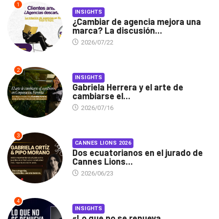
1
INSIGHTS
¿Cambiar de agencia mejora una
marca? La discusión...
2026/07/22
2
INSIGHTS
Gabriela Herrera y el arte de
cambiarse el...
2026/07/16
3
CANNES LIONS 2026
Dos ecuatorianos en el jurado de
Cannes Lions...
2026/06/23
4
INSIGHTS
«Lo que no se renueva,