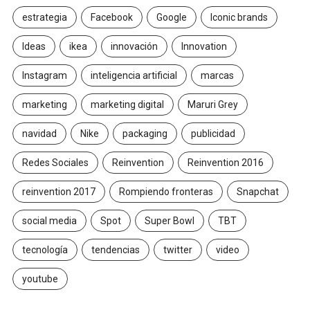
estrategia
Facebook
Google
Iconic brands
Ideas
ikea
innovación
Innovation
Instagram
inteligencia artificial
marcas
marketing
marketing digital
Maruri Grey
navidad
Nike
packaging
publicidad
Redes Sociales
Reinvention
Reinvention 2016
reinvention 2017
Rompiendo fronteras
Snapchat
social media
Spot
Super Bowl
TBT
tecnología
tendencias
twitter
video
youtube