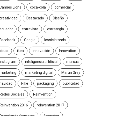
Cannes Lions
coca-cola
comercial
creatividad
Destacado
Diseño
ecuador
entrevista
estrategia
Facebook
Google
Iconic brands
Ideas
ikea
innovación
Innovation
Instagram
inteligencia artificial
marcas
marketing
marketing digital
Maruri Grey
navidad
Nike
packaging
publicidad
Redes Sociales
Reinvention
Reinvention 2016
reinvention 2017