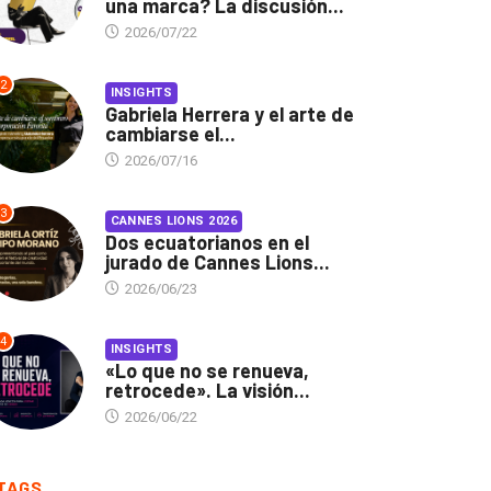
una marca? La discusión...
2026/07/22
2
INSIGHTS
Gabriela Herrera y el arte de
cambiarse el...
2026/07/16
3
CANNES LIONS 2026
Dos ecuatorianos en el
jurado de Cannes Lions...
2026/06/23
4
INSIGHTS
«Lo que no se renueva,
retrocede». La visión...
2026/06/22
TAGS