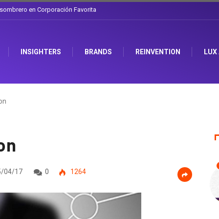
l sombrero en Corporación Favorita
INSIGHTERS
BRANDS
REINVENTION
LUX
on
on
/04/17
0
1264