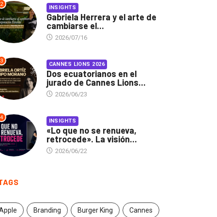
2
INSIGHTS
Gabriela Herrera y el arte de
cambiarse el...
2026/07/16
3
CANNES LIONS 2026
Dos ecuatorianos en el
jurado de Cannes Lions...
2026/06/23
4
INSIGHTS
«Lo que no se renueva,
retrocede». La visión...
2026/06/22
TAGS
Apple
Branding
Burger King
Cannes