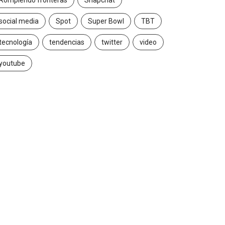
Rompiendo fronteras
Snapchat
social media
Spot
Super Bowl
TBT
tecnología
tendencias
twitter
video
youtube
MARKETING