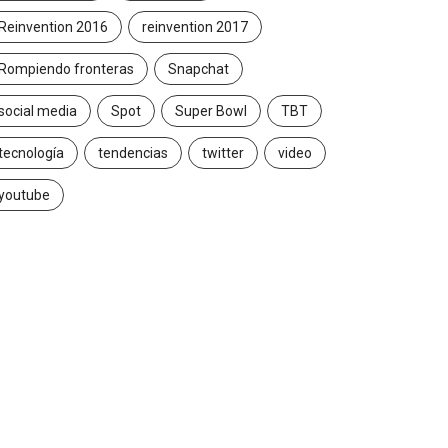
Reinvention 2016
reinvention 2017
Rompiendo fronteras
Snapchat
social media
Spot
Super Bowl
TBT
tecnología
tendencias
twitter
video
youtube