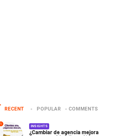
MARKETING INTERNACIONAL
EVENTOS
LUX AWARDS
4 datos que quizás no
noce a los ganadores de
sabías del...
x Awards 2019
2019/02/22
2019/12/04
RECENT
POPULAR
COMMENTS
1
INSIGHTS
¿Cambiar de agencia mejora