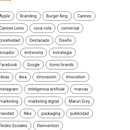
Apple
Branding
Burger King
Cannes
Cannes Lions
coca-cola
comercial
creatividad
Destacado
Diseño
ecuador
entrevista
estrategia
Facebook
Google
Iconic brands
Ideas
ikea
innovación
Innovation
Instagram
inteligencia artificial
marcas
marketing
marketing digital
Maruri Grey
navidad
Nike
packaging
publicidad
Redes Sociales
Reinvention