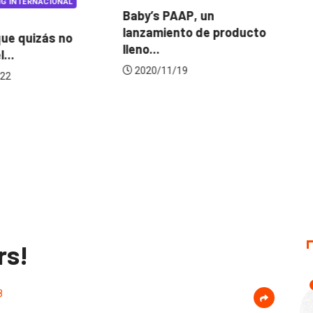
G INTERNACIONAL
Baby’s PAAP, un
lanzamiento de producto
ue quizás no
Co
lleno...
...
Lu
2020/11/19
22
rs!
8