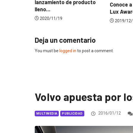
iento de producto
Conoce a los ganadores de
Lux Awards 2019
11/19
2019/12/04
Deja un comentario
You must be
logged in
to post a comment.
Volvo apuesta por lo
2016/01/12
MULTIMEDIA
PUBLICIDAD