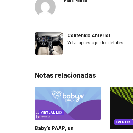
Thalie Ponce
Contenido Anterior
Volvo apuesta por los detalles
Notas relacionadas
AL LUX
EVENTOS
LUX AWARDS
 PAAP, un