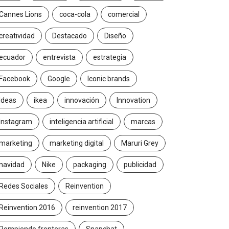
Cannes Lions
coca-cola
comercial
creatividad
Destacado
Diseño
ecuador
entrevista
estrategia
Facebook
Google
Iconic brands
Ideas
ikea
innovación
Innovation
Instagram
inteligencia artificial
marcas
marketing
marketing digital
Maruri Grey
navidad
Nike
packaging
publicidad
Redes Sociales
Reinvention
Reinvention 2016
reinvention 2017