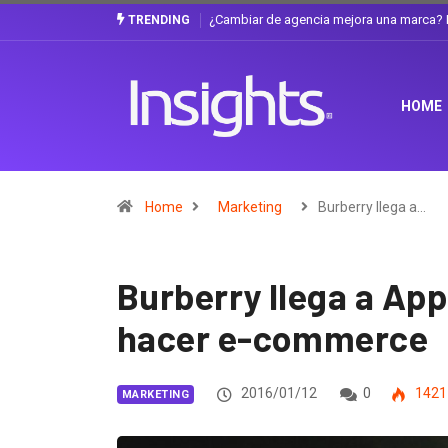
a discusión que atraviesa a Ecuador
Gabriela Herrera y el arte de cambiarse 
TRENDING
HOME
Home
Marketing
Burberry llega a…
Burberry llega a App
hacer e-commerce
2016/01/12
0
1421
MARKETING