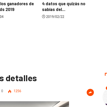
lanzamiento de produc
4 datos que quizás no
lleno...
sabías del...
2020/11/19
2019/02/22
s detalles
0
1256