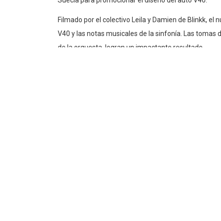
Suecia para promocionar el diseño del auto V40.
Filmado por el colectivo Leila y Damien de Blinkk, el
V40 y las notas musicales de la sinfonía. Las tomas d
de la orquesta, logran un impactante resultado.
https://www.youtube.com/watch?v=OrmGDTdzC5I
Agencia:
Grey, Londres
Chief Creative Officer:
Nils Leonard
Director Creativo:
Andy Lockley
Redactor:
Erik Uvhagen
Director de Arte:
Johan Leandersson
Director de Cuenta:
Tim Rogowski
Supervisor de Cuenta:
Alex Nixon