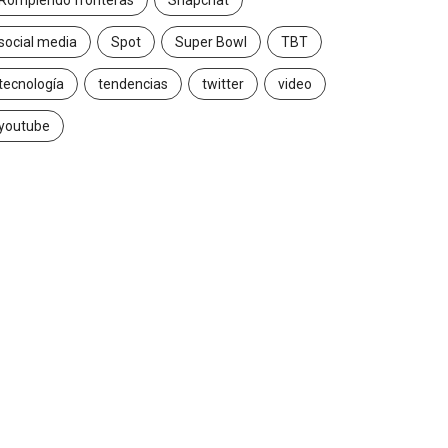
Rompiendo fronteras
Snapchat
social media
Spot
Super Bowl
TBT
tecnología
tendencias
twitter
video
youtube