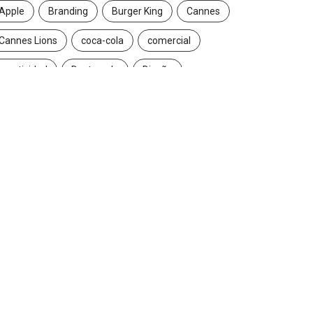
Apple
Branding
Burger King
Cannes
Cannes Lions
coca-cola
comercial
creatividad
Destacado
Diseño
ecuador
entrevista
estrategia
Facebook
Google
Iconic brands
Ideas
ikea
innovación
Innovation
Instagram
inteligencia artificial
marcas
marketing
marketing digital
Maruri Grey
navidad
Nike
packaging
publicidad
Redes Sociales
Reinvention
Reinvention 2016
reinvention 2017