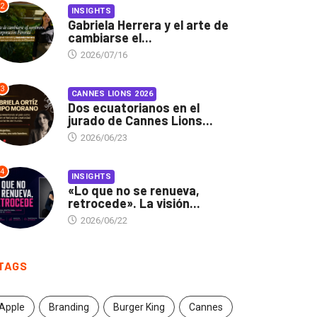
2
INSIGHTS
Gabriela Herrera y el arte de
cambiarse el...
2026/07/16
3
CANNES LIONS 2026
Dos ecuatorianos en el
jurado de Cannes Lions...
2026/06/23
4
INSIGHTS
«Lo que no se renueva,
retrocede». La visión...
2026/06/22
TAGS
Apple
Branding
Burger King
Cannes