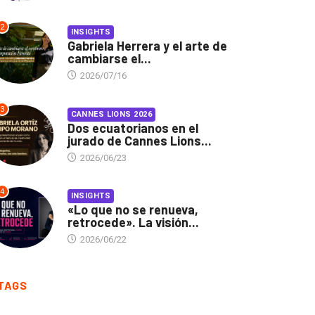
2
INSIGHTS
Gabriela Herrera y el arte de
cambiarse el...
2026/07/16
3
CANNES LIONS 2026
Dos ecuatorianos en el
jurado de Cannes Lions...
2026/06/23
4
INSIGHTS
«Lo que no se renueva,
retrocede». La visión...
2026/06/22
TAGS