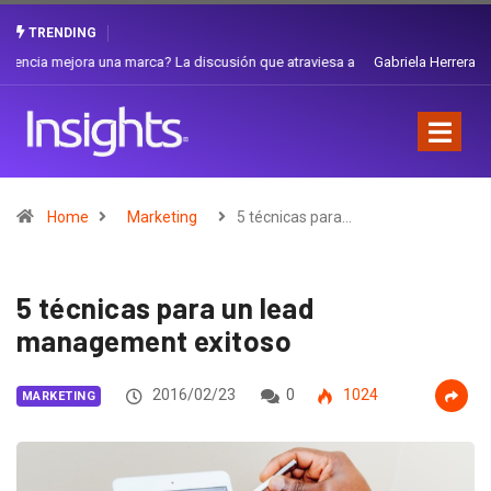
TRENDING
Gabriela Herrera y el arte de cambiarse el sombrero en Corporación
Favorita
Home
Marketing
5 técnicas para…
5 técnicas para un lead
management exitoso
2016/02/23
0
1024
MARKETING