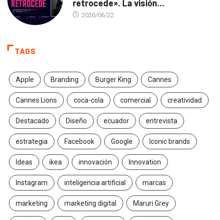
retrocede». La visión...
2026/06/22
TAGS
Apple
Branding
Burger King
Cannes
Cannes Lions
coca-cola
comercial
creatividad
Destacado
Diseño
ecuador
entrevista
estrategia
Facebook
Google
Iconic brands
Ideas
ikea
innovación
Innovation
Instagram
inteligencia artificial
marcas
marketing
marketing digital
Maruri Grey