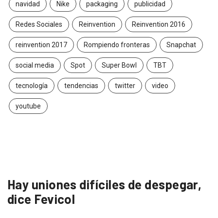
navidad
Nike
packaging
publicidad
Redes Sociales
Reinvention
Reinvention 2016
reinvention 2017
Rompiendo fronteras
Snapchat
social media
Spot
Super Bowl
TBT
tecnología
tendencias
twitter
video
youtube
Hay uniones difíciles de despegar,
dice Fevicol