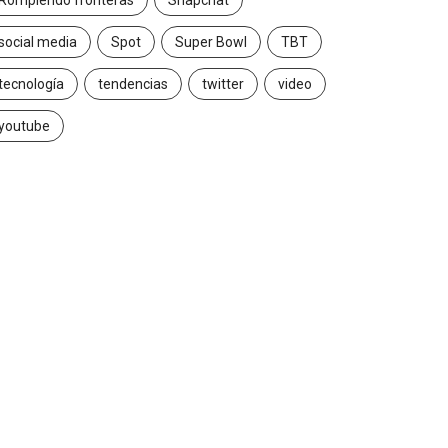
Rompiendo fronteras
Snapchat
social media
Spot
Super Bowl
TBT
tecnología
tendencias
twitter
video
youtube