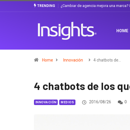
Gabriela Herrera y el arte de cambiarse e
TRENDING
HOME
Home
Innovación
4 chatbots de…
4 chatbots de los 
2016/08/26
0
INNOVACIÓN
MEDIOS