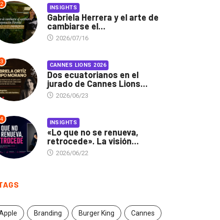
2
INSIGHTS
Gabriela Herrera y el arte de
cambiarse el...
2026/07/16
3
CANNES LIONS 2026
Dos ecuatorianos en el
jurado de Cannes Lions...
2026/06/23
4
INSIGHTS
«Lo que no se renueva,
retrocede». La visión...
2026/06/22
TAGS
Apple
Branding
Burger King
Cannes