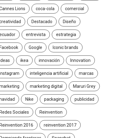
Cannes Lions
coca-cola
comercial
creatividad
Destacado
Diseño
ecuador
entrevista
estrategia
Facebook
Google
Iconic brands
Ideas
ikea
innovación
Innovation
Instagram
inteligencia artificial
marcas
marketing
marketing digital
Maruri Grey
navidad
Nike
packaging
publicidad
Redes Sociales
Reinvention
Reinvention 2016
reinvention 2017