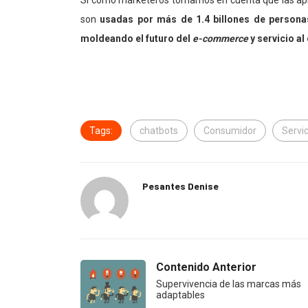
Si como marketeros tomamos en cuenta que las apl
son
usadas por más de 1.4 billones de personas
moldeando el futuro del
e-commerce
y servicio al 
Tags:
chatbots
Consumidor
Servic
Pesantes Denise
Contenido Anterior
Supervivencia de las marcas más
adaptables