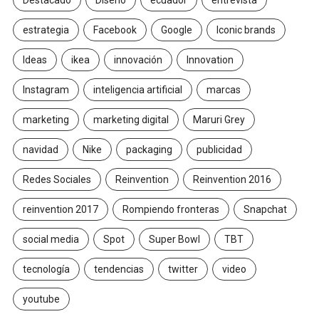
Destacado
Diseño
ecuador
entrevista
estrategia
Facebook
Google
Iconic brands
Ideas
ikea
innovación
Innovation
Instagram
inteligencia artificial
marcas
marketing
marketing digital
Maruri Grey
navidad
Nike
packaging
publicidad
Redes Sociales
Reinvention
Reinvention 2016
reinvention 2017
Rompiendo fronteras
Snapchat
social media
Spot
Super Bowl
TBT
tecnología
tendencias
twitter
video
youtube