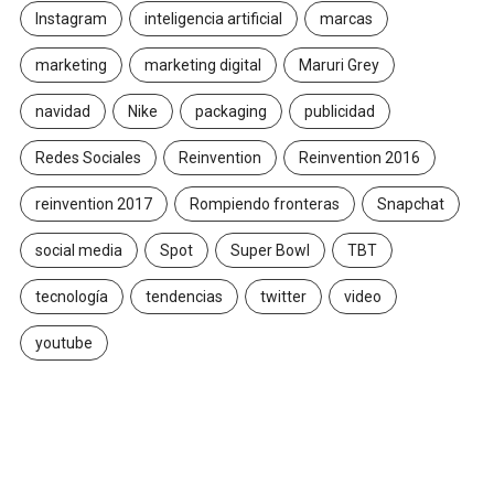
Instagram
inteligencia artificial
marcas
marketing
marketing digital
Maruri Grey
navidad
Nike
packaging
publicidad
Redes Sociales
Reinvention
Reinvention 2016
reinvention 2017
Rompiendo fronteras
Snapchat
social media
Spot
Super Bowl
TBT
tecnología
tendencias
twitter
video
youtube