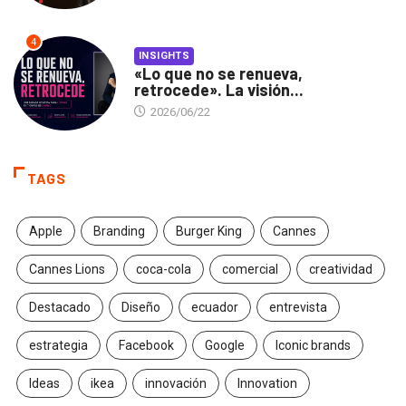
4
INSIGHTS
«Lo que no se renueva,
retrocede». La visión...
2026/06/22
TAGS
Apple
Branding
Burger King
Cannes
Cannes Lions
coca-cola
comercial
creatividad
Destacado
Diseño
ecuador
entrevista
estrategia
Facebook
Google
Iconic brands
Ideas
ikea
innovación
Innovation