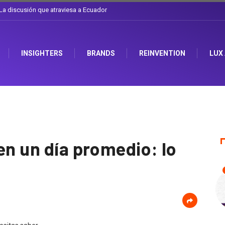
e el sombrero en Corporación Favorita
INSIGHTERS
BRANDS
REINVENTION
LUX
en un día promedio: lo