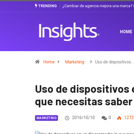
? La discusión que atraviesa a Ecuador
Gabriela Herrera y el arte de cambiars
TRENDING
HOME
Home
Marketing
Uso de dispositivos…
Uso de dispositivos 
que necesitas saber
2016/10/10
0
1272
MARKETING