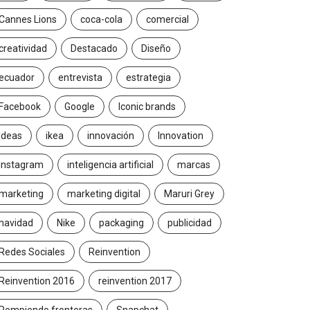
Cannes Lions
coca-cola
comercial
creatividad
Destacado
Diseño
ecuador
entrevista
estrategia
Facebook
Google
Iconic brands
Ideas
ikea
innovación
Innovation
Instagram
inteligencia artificial
marcas
marketing
marketing digital
Maruri Grey
navidad
Nike
packaging
publicidad
Redes Sociales
Reinvention
Reinvention 2016
reinvention 2017