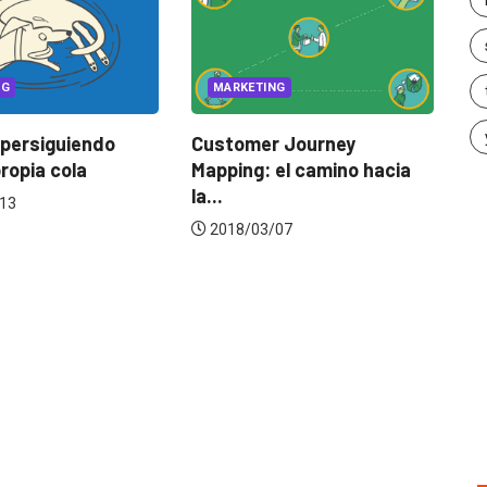
MARKETING
ARKETING
MARKETING INTERNACIONAL
tomer Journey
7 consejos para una
ping: el camino hacia
estrategia de marketing...
2018/07/18
18/03/07