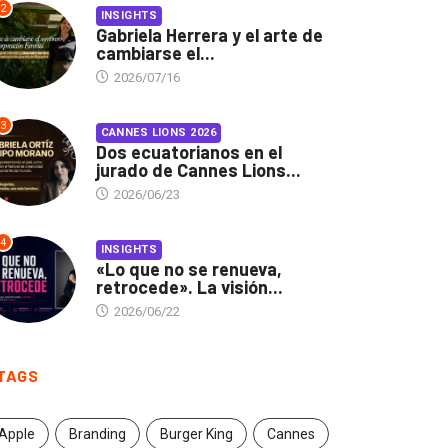
2
INSIGHTS
Gabriela Herrera y el arte de
cambiarse el...
2026/07/16
3
CANNES LIONS 2026
Dos ecuatorianos en el
jurado de Cannes Lions...
2026/06/23
4
INSIGHTS
«Lo que no se renueva,
retrocede». La visión...
2026/06/22
TAGS
Apple
Branding
Burger King
Cannes