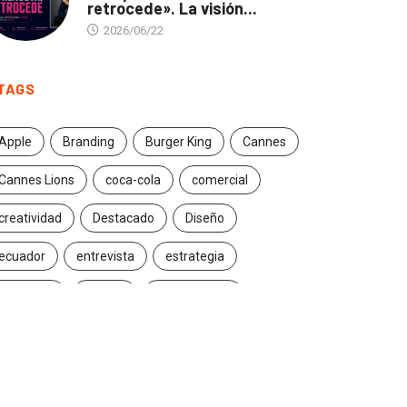
retrocede». La visión...
2026/06/22
TAGS
Apple
Branding
Burger King
Cannes
Cannes Lions
coca-cola
comercial
creatividad
Destacado
Diseño
ecuador
entrevista
estrategia
Facebook
Google
Iconic brands
Ideas
ikea
innovación
Innovation
Instagram
inteligencia artificial
marcas