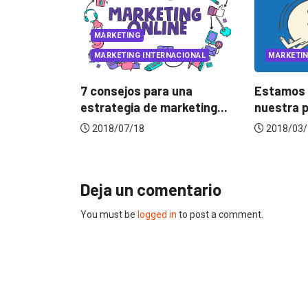
 INTERNACIONAL
MARKETING
M
 para una
Estamos persiguiendo
Cus
 de marketing...
nuestra propia cola
Map
la...
8
2018/03/13
20
Deja un comentario
You must be
logged in
to post a comment.