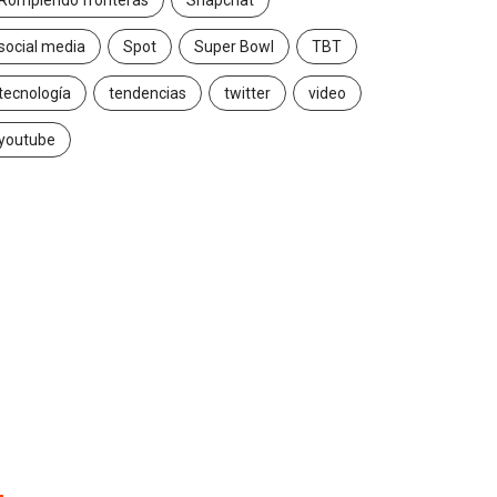
Rompiendo fronteras
Snapchat
social media
Spot
Super Bowl
TBT
MARKETING
MARKETING
tecnología
tendencias
twitter
video
youtube
Estamos persiguiendo
Customer Journey
nuestra propia cola
Mapping: el camino 
la...
2018/03/13
2018/03/07