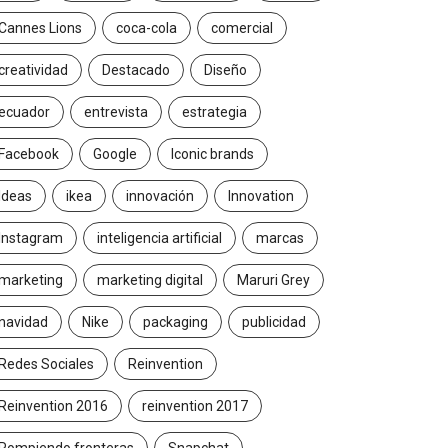
Cannes Lions
coca-cola
comercial
creatividad
Destacado
Diseño
ecuador
entrevista
estrategia
Facebook
Google
Iconic brands
Ideas
ikea
innovación
Innovation
Instagram
inteligencia artificial
marcas
marketing
marketing digital
Maruri Grey
navidad
Nike
packaging
publicidad
Redes Sociales
Reinvention
Reinvention 2016
reinvention 2017