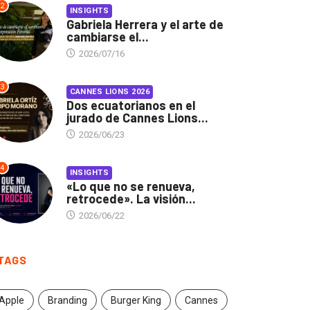
2
INSIGHTS
Gabriela Herrera y el arte de
cambiarse el...
2026/07/16
3
CANNES LIONS 2026
Dos ecuatorianos en el
jurado de Cannes Lions...
2026/06/23
4
INSIGHTS
«Lo que no se renueva,
retrocede». La visión...
2026/06/22
TAGS
Apple
Branding
Burger King
Cannes