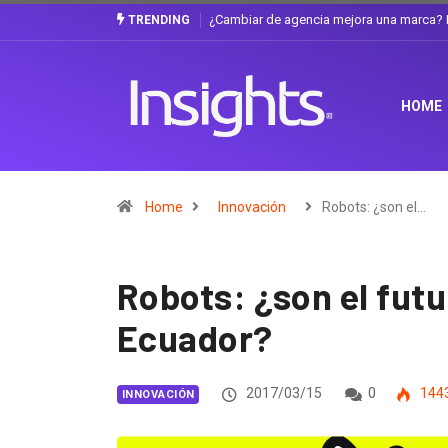
Gabriela Herrera y el arte de cambiarse e
TRENDING
HOME
Home
Innovación
Robots: ¿son el…
Robots: ¿son el fut
Ecuador?
2017/03/15
0
144
INNOVACIÓN