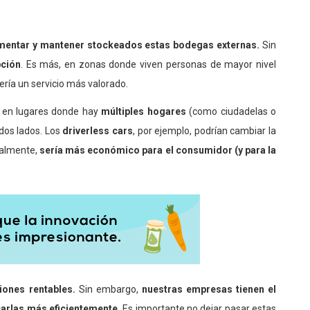
entar y mantener stockeados estas bodegas externas.
Sin
pción
. Es más, en zonas donde viven personas de mayor nivel
ería un servicio más valorado.
e en lugares donde hay
múltiples hogares
(como ciudadelas o
odos lados. Los
driverless cars
, por ejemplo, podrían cambiar la
ualmente,
sería más económico para el consumidor (y para la
iones rentables.
Sin embargo,
nuestras empresas tienen el
carlas más eficientemente.
Es importante no dejar pasar estas