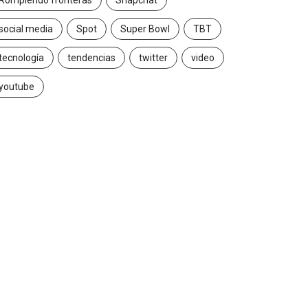
Rompiendo fronteras
Snapchat
social media
Spot
Super Bowl
TBT
tecnología
tendencias
twitter
video
youtube