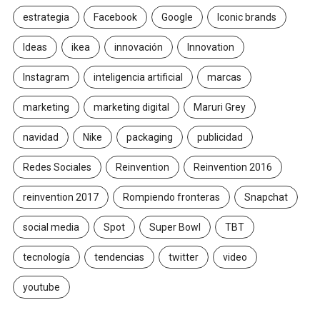
estrategia
Facebook
Google
Iconic brands
Ideas
ikea
innovación
Innovation
Instagram
inteligencia artificial
marcas
marketing
marketing digital
Maruri Grey
navidad
Nike
packaging
publicidad
Redes Sociales
Reinvention
Reinvention 2016
reinvention 2017
Rompiendo fronteras
Snapchat
social media
Spot
Super Bowl
TBT
tecnología
tendencias
twitter
video
youtube