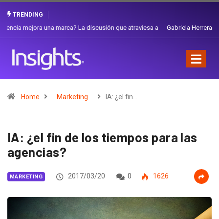
TRENDING
Gabriela Herrera y el arte de cambiarse el sombrero en Corporación
Favorita
Home
Marketing
IA: ¿el fin…
IA: ¿el fin de los tiempos para las
agencias?
2017/03/20
0
1626
MARKETING