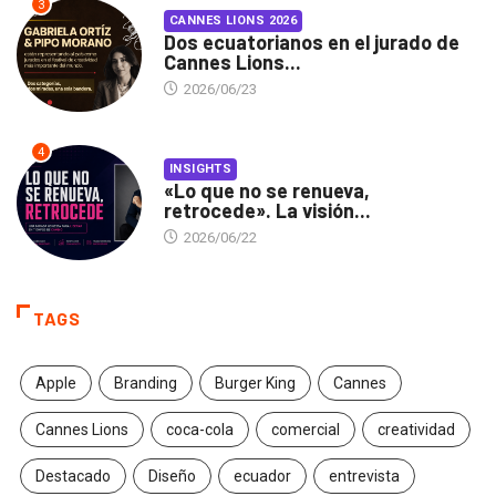
3
CANNES LIONS 2026
Dos ecuatorianos en el jurado de
Cannes Lions...
2026/06/23
4
INSIGHTS
«Lo que no se renueva,
retrocede». La visión...
2026/06/22
TAGS
Apple
Branding
Burger King
Cannes
Cannes Lions
coca-cola
comercial
creatividad
Destacado
Diseño
ecuador
entrevista