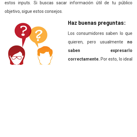
estos inputs. Si buscas sacar información útil de tu público
objetivo, sigue estos consejos.
Haz buenas preguntas:
Los consumidores saben lo que
quieren, pero usualmente
no
saben expresarlo
correctamente.
Por esto, lo ideal
es realizar preguntas con
respuestas de
opción múltiple
y
una opción para “otros” que las personas puedan llenar, por si
existe alguna opción que no hayas anticipado. Hay estudios que
demuestran que si se le da muchas opciones al consumidor, se
obtiene un feedback más pobre.
Estudia
comportamientos y
números