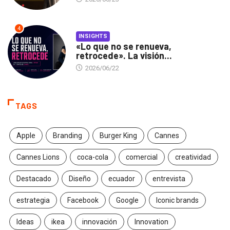
4
INSIGHTS
«Lo que no se renueva,
retrocede». La visión...
2026/06/22
TAGS
Apple
Branding
Burger King
Cannes
Cannes Lions
coca-cola
comercial
creatividad
Destacado
Diseño
ecuador
entrevista
estrategia
Facebook
Google
Iconic brands
Ideas
ikea
innovación
Innovation