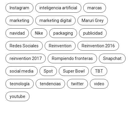
Instagram
inteligencia artificial
marcas
marketing
marketing digital
Maruri Grey
navidad
Nike
packaging
publicidad
Redes Sociales
Reinvention
Reinvention 2016
reinvention 2017
Rompiendo fronteras
Snapchat
social media
Spot
Super Bowl
TBT
tecnología
tendencias
twitter
video
youtube