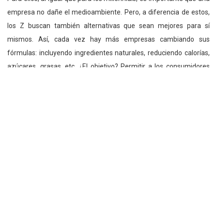
empresa no dañe el medioambiente. Pero, a diferencia de estos,
los Z buscan también alternativas que sean mejores para sí
mismos. Así, cada vez hay más empresas cambiando sus
fórmulas: incluyendo ingredientes naturales, reduciendo calorías,
azúcares, grasas, etc. ¿El objetivo? Permitir a los consumidores
“elegir entre un portafolio variado, que se adapte a sus gustos,
necesidades y estilo de vida”.
El tercer paso es dejar de hablar y
escucharlos:
Todos sabemos que nuestras marcas tienen muchos aspectos
positivos y nuestros esfuerzos casi siempre están dedicados a
convencer a nuestros consumidores de que, entre todas sus
opciones, somos la mejor. Para esto se utiliza una combinación de
argumentos emocionales y racionales. Pero, ¿sabemos realmente
qué quieren o esperan de nosotros?