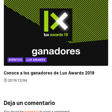
LUX AWARDS
 2019
Lux Awards 2018: Ranking oficial
2018/11/05
Deja un comentario
You must be
logged in
to post a comment.