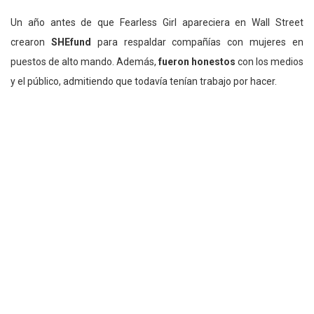
Un año antes de que Fearless Girl apareciera en Wall Street
crearon
SHEfund
para respaldar compañías con mujeres en
puestos de alto mando. Además,
fueron honestos
con los medios
y el público, admitiendo que todavía tenían trabajo por hacer.
Entonces, si ya definiste por qué existe tu marca y cuál problema
relevante puedes resolver, lo único que falta es
una acción
significativa.
Alinea tus políticas y operaciones con tus valores,
forma alianzas estratégicas, compromete a los empleados,
motiva a tu audiencia, articula tu mensaje al mundo y mide los
resultados.