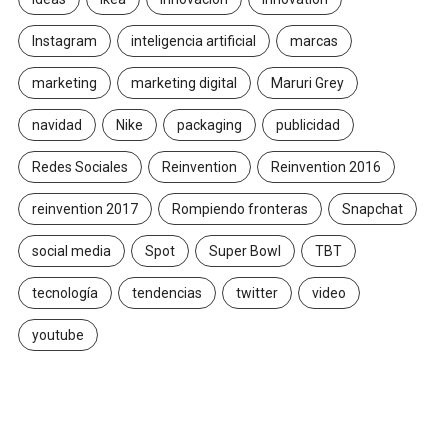
Instagram
inteligencia artificial
marcas
marketing
marketing digital
Maruri Grey
navidad
Nike
packaging
publicidad
Redes Sociales
Reinvention
Reinvention 2016
reinvention 2017
Rompiendo fronteras
Snapchat
social media
Spot
Super Bowl
TBT
tecnología
tendencias
twitter
video
youtube