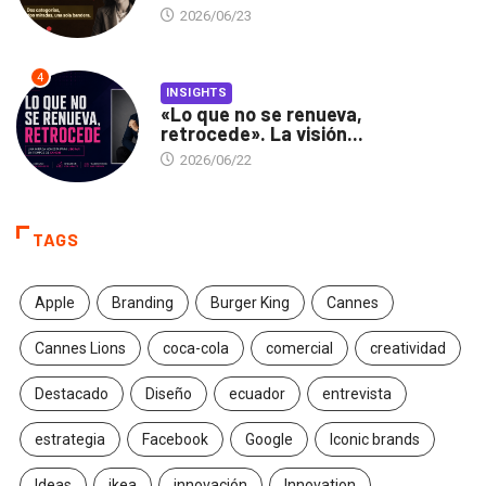
2026/06/23
4
INSIGHTS
«Lo que no se renueva,
retrocede». La visión...
2026/06/22
TAGS
Apple
Branding
Burger King
Cannes
Cannes Lions
coca-cola
comercial
creatividad
Destacado
Diseño
ecuador
entrevista
estrategia
Facebook
Google
Iconic brands
Ideas
ikea
innovación
Innovation