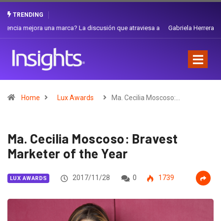
TRENDING
Gabriela Herrera y el arte de cambiarse el sombrero en Corporación
Favorita
Home
Lux Awards
Ma. Cecilia Moscoso:…
Ma. Cecilia Moscoso: Bravest
Marketer of the Year
2017/11/28
0
1739
LUX AWARDS