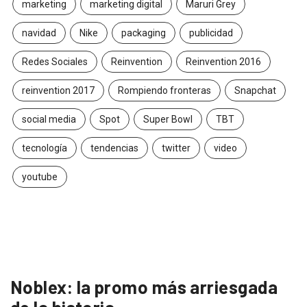
marketing
marketing digital
Maruri Grey
navidad
Nike
packaging
publicidad
Redes Sociales
Reinvention
Reinvention 2016
reinvention 2017
Rompiendo fronteras
Snapchat
social media
Spot
Super Bowl
TBT
tecnología
tendencias
twitter
video
youtube
Noblex: la promo más arriesgada