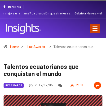
TRENDING
Gabriela Herrera y el arte de cambiarse el sombrero en Corporación
Favorita
Home
Lux Awards
Talentos ecuatorianos que…
Talentos ecuatorianos que
conquistan el mundo
2017/12/06
0
2131
LUX AWARDS