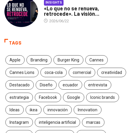
INSIGHTS
«Lo que no se renueva,
retrocede». La visión...
2026/06/22
TAGS
Apple
Branding
Burger King
Cannes
Cannes Lions
coca-cola
comercial
creatividad
Destacado
Diseño
ecuador
entrevista
estrategia
Facebook
Google
Iconic brands
Ideas
ikea
innovación
Innovation
Instagram
inteligencia artificial
marcas