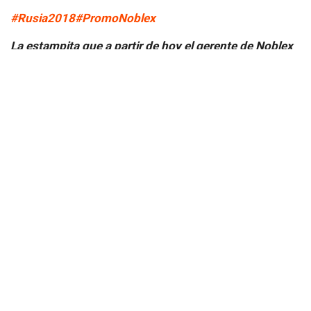
#Rusia2018
#PromoNoblex
La estampita que a partir de hoy el gerente de Noblex
va a llevar en su billetera.
pic.twitter.com/JXa0HdGoO0
— (#Gabriel) (@G4briel_8)
11 de octubre de 2017
En este video, se explica con humor todo lo que sucedió
durante la campaña.