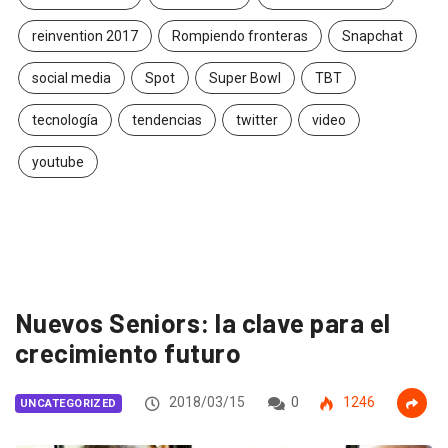
reinvention 2017
Rompiendo fronteras
Snapchat
social media
Spot
Super Bowl
TBT
tecnología
tendencias
twitter
video
youtube
Nuevos Seniors: la clave para el
crecimiento futuro
2018/03/15
0
1246
UNCATEGORIZED