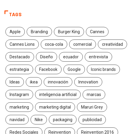
TAGS
Apple
Branding
Burger King
Cannes
Cannes Lions
coca-cola
comercial
creatividad
Destacado
Diseño
ecuador
entrevista
estrategia
Facebook
Google
Iconic brands
Ideas
ikea
innovación
Innovation
Instagram
inteligencia artificial
marcas
marketing
marketing digital
Maruri Grey
navidad
Nike
packaging
publicidad
Redes Sociales
Reinvention
Reinvention 2016