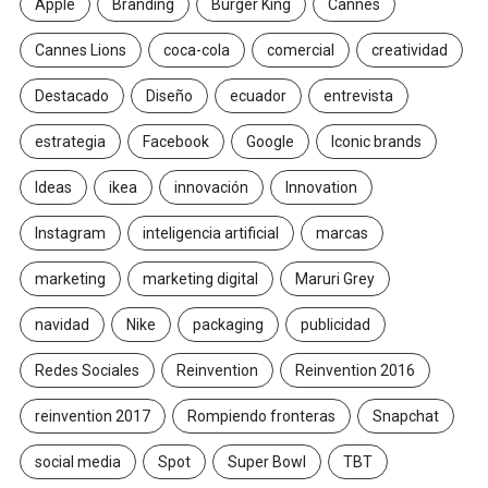
Apple
Branding
Burger King
Cannes
Cannes Lions
coca-cola
comercial
creatividad
Destacado
Diseño
ecuador
entrevista
estrategia
Facebook
Google
Iconic brands
Ideas
ikea
innovación
Innovation
Instagram
inteligencia artificial
marcas
marketing
marketing digital
Maruri Grey
navidad
Nike
packaging
publicidad
Redes Sociales
Reinvention
Reinvention 2016
reinvention 2017
Rompiendo fronteras
Snapchat
social media
Spot
Super Bowl
TBT