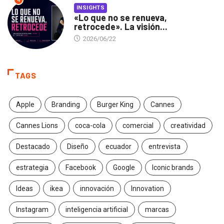
4
INSIGHTS
«Lo que no se renueva,
retrocede». La visión...
2026/06/22
TAGS
Apple
Branding
Burger King
Cannes
Cannes Lions
coca-cola
comercial
creatividad
Destacado
Diseño
ecuador
entrevista
estrategia
Facebook
Google
Iconic brands
Ideas
ikea
innovación
Innovation
Instagram
inteligencia artificial
marcas