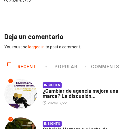
Gabriela Herrera y el arte 
2026/07/16
Deja un comentario
You must be
logged in
to post a comment.
RECENT
POPULAR
COMMENTS
1
INSIGHTS
¿Cambiar de agencia mejora una
marca? La discusión...
2026/07/22
2
INSIGHTS