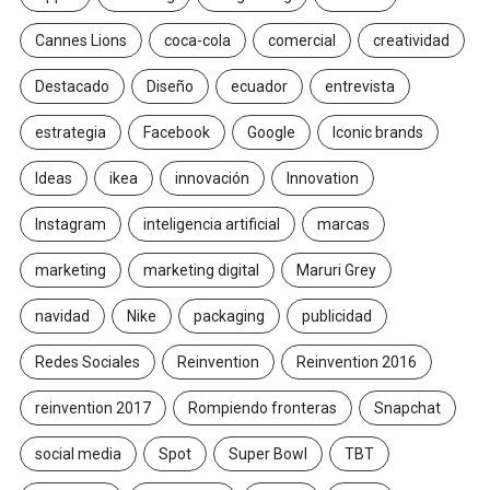
Cannes Lions
coca-cola
comercial
creatividad
Destacado
Diseño
ecuador
entrevista
estrategia
Facebook
Google
Iconic brands
Ideas
ikea
innovación
Innovation
Instagram
inteligencia artificial
marcas
marketing
marketing digital
Maruri Grey
navidad
Nike
packaging
publicidad
Redes Sociales
Reinvention
Reinvention 2016
reinvention 2017
Rompiendo fronteras
Snapchat
social media
Spot
Super Bowl
TBT