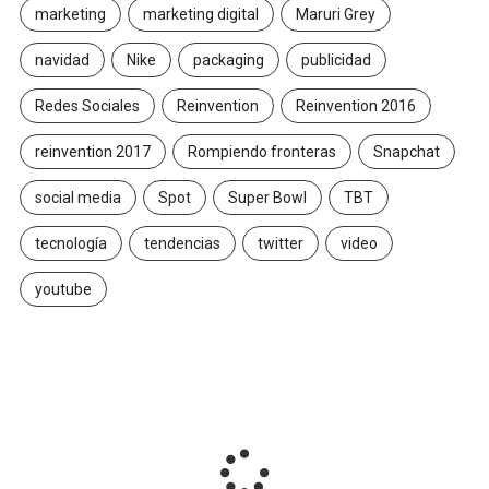
marketing
marketing digital
Maruri Grey
navidad
Nike
packaging
publicidad
Redes Sociales
Reinvention
Reinvention 2016
reinvention 2017
Rompiendo fronteras
Snapchat
social media
Spot
Super Bowl
TBT
tecnología
tendencias
twitter
video
youtube