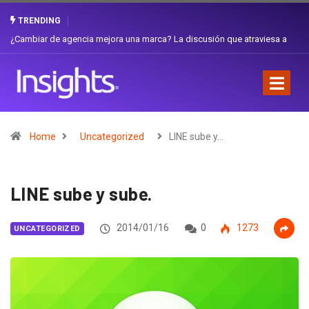
TRENDING
a
Gabriela Herrera y el arte de cambiarse el sombrero en Corporación
Favorita
Home
Uncategorized
LINE sube y…
LINE sube y sube.
2014/01/16
0
1273
UNCATEGORIZED