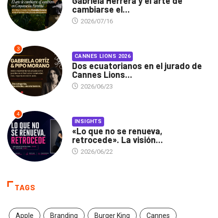
Gabriela Herrera y el arte de
cambiarse el...
2026/07/16
3
CANNES LIONS 2026
Dos ecuatorianos en el jurado de
Cannes Lions...
2026/06/23
4
INSIGHTS
«Lo que no se renueva,
retrocede». La visión...
2026/06/22
TAGS
Apple
Branding
Burger King
Cannes