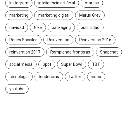
Instagram
inteligencia artificial
marcas
marketing
marketing digital
Maruri Grey
navidad
Nike
packaging
publicidad
Redes Sociales
Reinvention
Reinvention 2016
reinvention 2017
Rompiendo fronteras
Snapchat
social media
Spot
Super Bowl
TBT
tecnología
tendencias
twitter
video
youtube