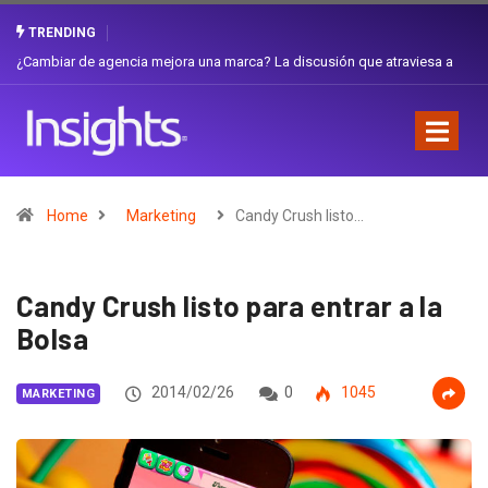
TRENDING
a
Gabriela Herrera y el arte de cambiarse el sombrero en Corporación
Favorita
Home
Marketing
Candy Crush listo…
Candy Crush listo para entrar a la
Bolsa
2014/02/26
0
1045
MARKETING