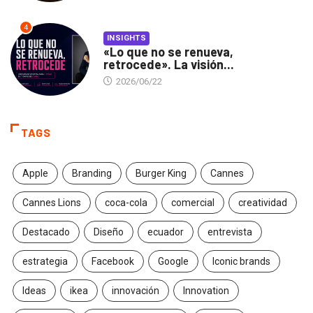
4
INSIGHTS
«Lo que no se renueva,
retrocede». La visión...
2026/06/22
TAGS
Apple
Branding
Burger King
Cannes
Cannes Lions
coca-cola
comercial
creatividad
Destacado
Diseño
ecuador
entrevista
estrategia
Facebook
Google
Iconic brands
Ideas
ikea
innovación
Innovation