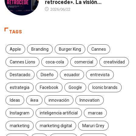
retrocede». La visión...
2026/06/22
TAGS
Apple
Branding
Burger King
Cannes
Cannes Lions
coca-cola
comercial
creatividad
Destacado
Diseño
ecuador
entrevista
estrategia
Facebook
Google
Iconic brands
Ideas
ikea
innovación
Innovation
Instagram
inteligencia artificial
marcas
marketing
marketing digital
Maruri Grey