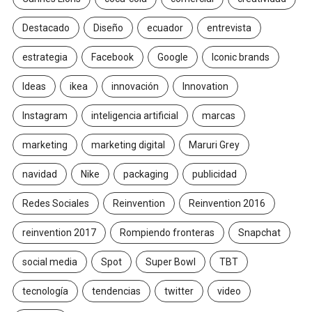
Destacado
Diseño
ecuador
entrevista
estrategia
Facebook
Google
Iconic brands
Ideas
ikea
innovación
Innovation
Instagram
inteligencia artificial
marcas
marketing
marketing digital
Maruri Grey
navidad
Nike
packaging
publicidad
Redes Sociales
Reinvention
Reinvention 2016
reinvention 2017
Rompiendo fronteras
Snapchat
social media
Spot
Super Bowl
TBT
tecnología
tendencias
twitter
video