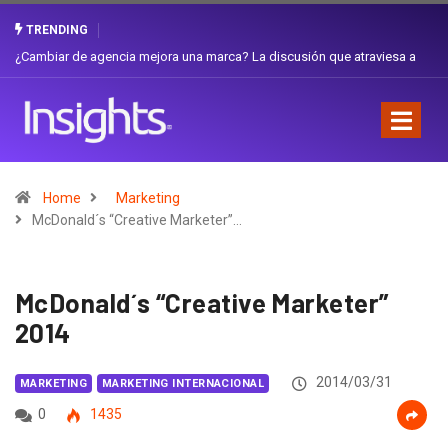
TRENDING
Gabriela Herrera y el arte de cambiarse el sombrero en Corporación
Favorita
Home
Marketing
McDonald´s “Creative Marketer”…
McDonald´s “Creative Marketer”
2014
2014/03/31
MARKETING
MARKETING INTERNACIONAL
0
1435