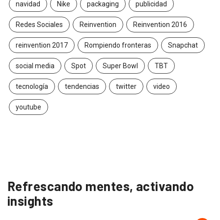
navidad
Nike
packaging
publicidad
Redes Sociales
Reinvention
Reinvention 2016
reinvention 2017
Rompiendo fronteras
Snapchat
social media
Spot
Super Bowl
TBT
tecnología
tendencias
twitter
video
youtube
Refrescando mentes, activando
insights