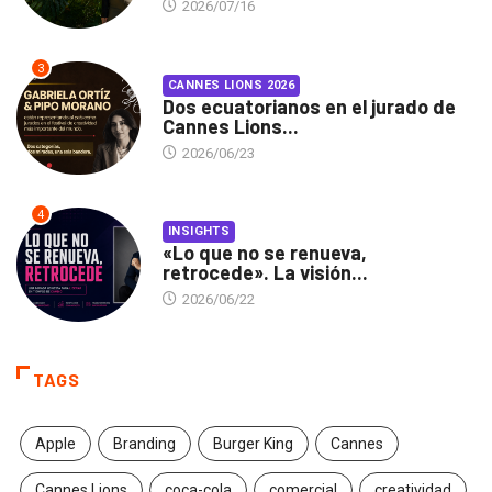
2026/07/16
3
CANNES LIONS 2026
Dos ecuatorianos en el jurado de
Cannes Lions...
2026/06/23
4
INSIGHTS
«Lo que no se renueva,
retrocede». La visión...
2026/06/22
TAGS
Apple
Branding
Burger King
Cannes
Cannes Lions
coca-cola
comercial
creatividad