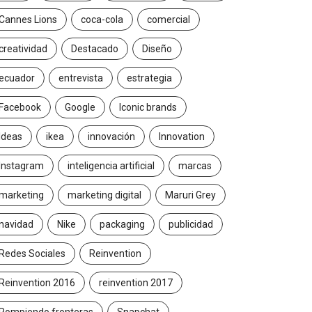
Cannes Lions
coca-cola
comercial
creatividad
Destacado
Diseño
ecuador
entrevista
estrategia
Facebook
Google
Iconic brands
Ideas
ikea
innovación
Innovation
Instagram
inteligencia artificial
marcas
marketing
marketing digital
Maruri Grey
navidad
Nike
packaging
publicidad
Redes Sociales
Reinvention
Reinvention 2016
reinvention 2017