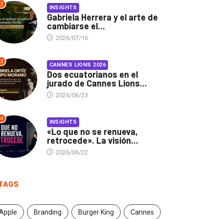
2
INSIGHTS
Gabriela Herrera y el arte de
cambiarse el...
2026/07/16
3
CANNES LIONS 2026
Dos ecuatorianos en el
jurado de Cannes Lions...
2026/06/23
4
INSIGHTS
«Lo que no se renueva,
retrocede». La visión...
2026/06/22
TAGS
Apple
Branding
Burger King
Cannes