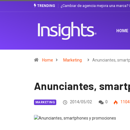
marca? La discusión que atraviesa a Ecuador
Gabriela Herrera y el arte de ca
TRENDING
HOME
Home
Marketing
Anunciantes, smart
Anunciantes, smart
2014/05/02
0
1104
MARKETING