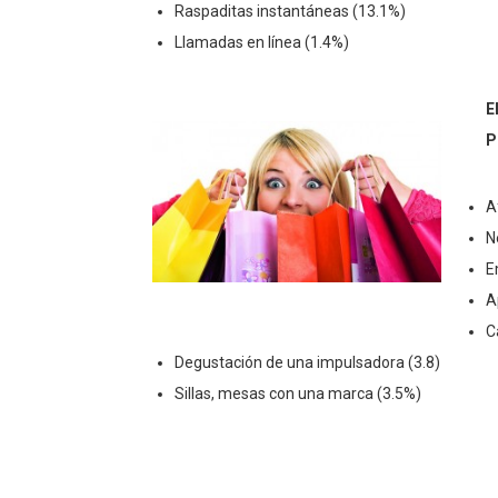
Raspaditas instantáneas (13.1%)
Llamadas en línea (1.4%)
E
P
A
N
E
A
C
Degustación de una impulsadora (3.8)
Sillas, mesas con una marca (3.5%)