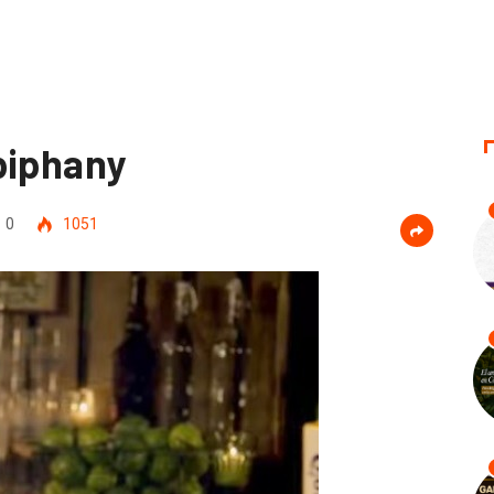
piphany
0
1051