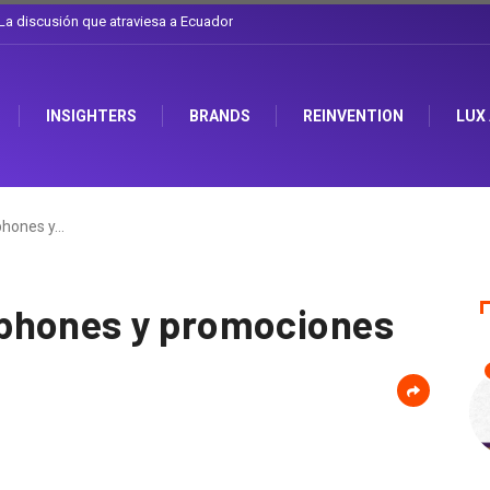
mbiarse el sombrero en Corporación Favorita
INSIGHTERS
BRANDS
REINVENTION
LUX
phones y…
phones y promociones