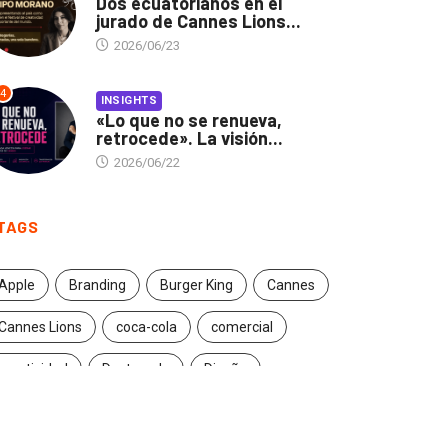
Dos ecuatorianos en el
jurado de Cannes Lions...
2026/06/23
4
INSIGHTS
«Lo que no se renueva,
retrocede». La visión...
2026/06/22
TAGS
Apple
Branding
Burger King
Cannes
Cannes Lions
coca-cola
comercial
creatividad
Destacado
Diseño
ecuador
entrevista
estrategia