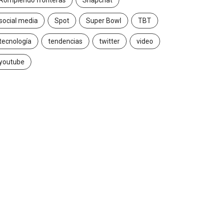
Rompiendo fronteras
Snapchat
social media
Spot
Super Bowl
TBT
tecnología
tendencias
twitter
video
youtube