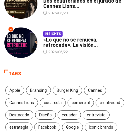
Dos ecuatorianos en el jurado de
Cannes Lions...
2026/06/23
4
INSIGHTS
«Lo que no se renueva,
retrocede». La visión...
2026/06/22
TAGS
Apple
Branding
Burger King
Cannes
Cannes Lions
coca-cola
comercial
creatividad
Destacado
Diseño
ecuador
entrevista
estrategia
Facebook
Google
Iconic brands