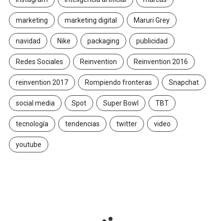
marketing
marketing digital
Maruri Grey
navidad
Nike
packaging
publicidad
Redes Sociales
Reinvention
Reinvention 2016
reinvention 2017
Rompiendo fronteras
Snapchat
social media
Spot
Super Bowl
TBT
tecnología
tendencias
twitter
video
youtube