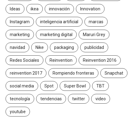
Ideas
ikea
innovación
Innovation
Instagram
inteligencia artificial
marcas
marketing
marketing digital
Maruri Grey
navidad
Nike
packaging
publicidad
Redes Sociales
Reinvention
Reinvention 2016
reinvention 2017
Rompiendo fronteras
Snapchat
social media
Spot
Super Bowl
TBT
tecnología
tendencias
twitter
video
youtube