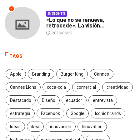
4
INSIGHTS
«Lo que no se renueva,
retrocede». La visión...
2026/06/22
TAGS
Apple
Branding
Burger King
Cannes
Cannes Lions
coca-cola
comercial
creatividad
Destacado
Diseño
ecuador
entrevista
estrategia
Facebook
Google
Iconic brands
Ideas
ikea
innovación
Innovation
Instagram
inteligencia artificial
marcas