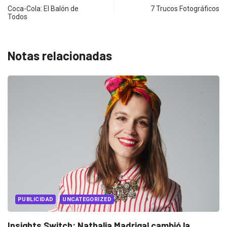
Coca-Cola: El Balón de
7 Trucos Fotográficos
Todos
Notas relacionadas
ED
INNOVACIÓN
REINVENTION
ia Madrigal cambió la
3 verdades sobre la inn