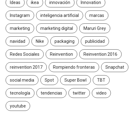
Ideas
ikea
innovación
Innovation
Instagram
inteligencia artificial
marcas
marketing
marketing digital
Maruri Grey
navidad
Nike
packaging
publicidad
Redes Sociales
Reinvention
Reinvention 2016
reinvention 2017
Rompiendo fronteras
Snapchat
social media
Spot
Super Bowl
TBT
tecnología
tendencias
twitter
video
youtube