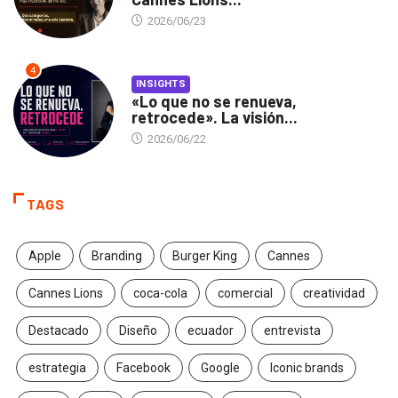
2026/06/23
4
INSIGHTS
«Lo que no se renueva,
retrocede». La visión...
2026/06/22
TAGS
Apple
Branding
Burger King
Cannes
Cannes Lions
coca-cola
comercial
creatividad
Destacado
Diseño
ecuador
entrevista
estrategia
Facebook
Google
Iconic brands