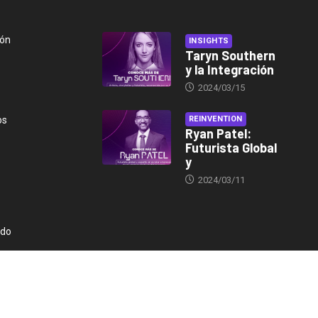
ión
INSIGHTS
Taryn Southern
y la Integración
2024/03/15
os
REINVENTION
Ryan Patel:
Futurista Global
y
2024/03/11
ndo
© 2024, Insights. Todos los derechos reservados.