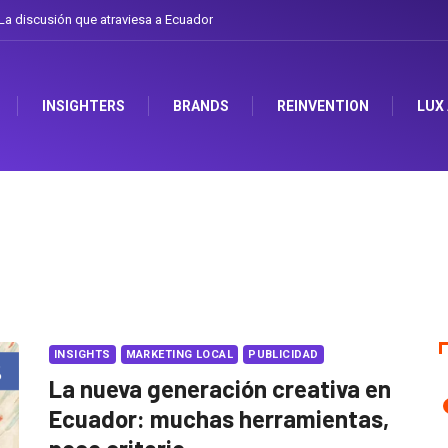
l arte de cambiarse el sombrero en Corporación Favorita
INSIGHTERS
BRANDS
REINVENTION
LUX
INSIGHTS
MARKETING LOCAL
PUBLICIDAD
La nueva generación creativa en
Ecuador: muchas herramientas,