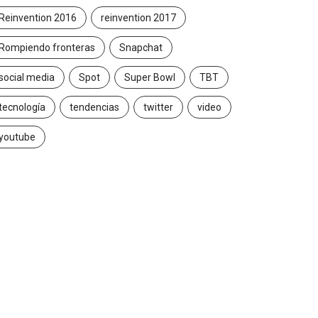
Reinvention 2016
reinvention 2017
Rompiendo fronteras
Snapchat
social media
Spot
Super Bowl
TBT
tecnología
tendencias
twitter
video
youtube