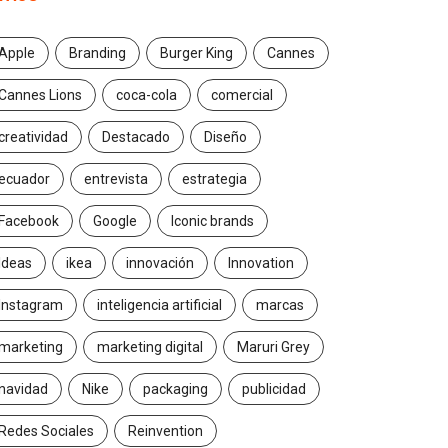
Apple
Branding
Burger King
Cannes
Cannes Lions
coca-cola
comercial
creatividad
Destacado
Diseño
ecuador
entrevista
estrategia
Facebook
Google
Iconic brands
Ideas
ikea
innovación
Innovation
Instagram
inteligencia artificial
marcas
marketing
marketing digital
Maruri Grey
navidad
Nike
packaging
publicidad
Redes Sociales
Reinvention