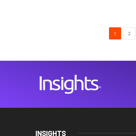
1
2
INSIGHTS