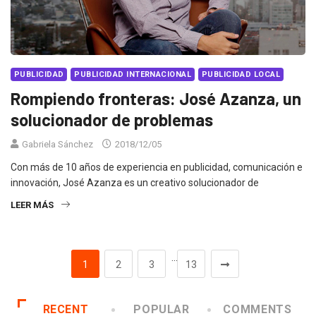
PUBLICIDAD
PUBLICIDAD INTERNACIONAL
PUBLICIDAD LOCAL
Rompiendo fronteras: José Azanza, un
solucionador de problemas
Gabriela Sánchez
2018/12/05
Con más de 10 años de experiencia en publicidad, comunicación e
innovación, José Azanza es un creativo solucionador de
LEER MÁS
…
1
2
3
13
RECENT
POPULAR
COMMENTS