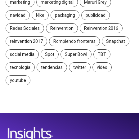
marketing
marketing digital
Maruri Grey
navidad
Nike
packaging
publicidad
Redes Sociales
Reinvention
Reinvention 2016
reinvention 2017
Rompiendo fronteras
Snapchat
social media
Spot
Super Bowl
TBT
tecnología
tendencias
twitter
video
youtube