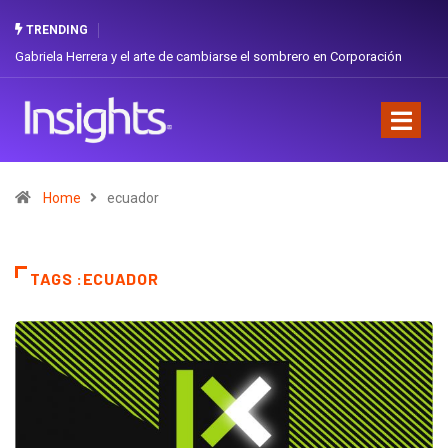
TRENDING
Gabriela Herrera y el arte de cambiarse el sombrero en Corporación
Favorita
Home
ecuador
TAGS :ECUADOR