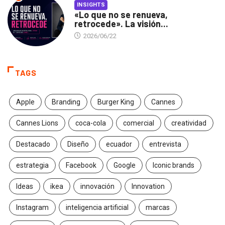
INSIGHTS
«Lo que no se renueva,
retrocede». La visión...
2026/06/22
TAGS
Apple
Branding
Burger King
Cannes
Cannes Lions
coca-cola
comercial
creatividad
Destacado
Diseño
ecuador
entrevista
estrategia
Facebook
Google
Iconic brands
Ideas
ikea
innovación
Innovation
Instagram
inteligencia artificial
marcas