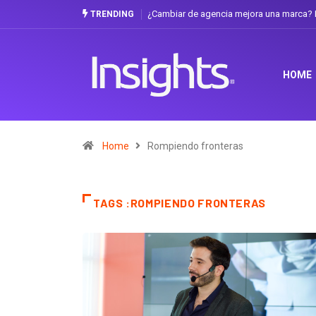
? La discusión que atraviesa a Ecuador
Gabriela Herrera y el arte de cambiars
TRENDING
HOME
Home
Rompiendo fronteras
TAGS :ROMPIENDO FRONTERAS