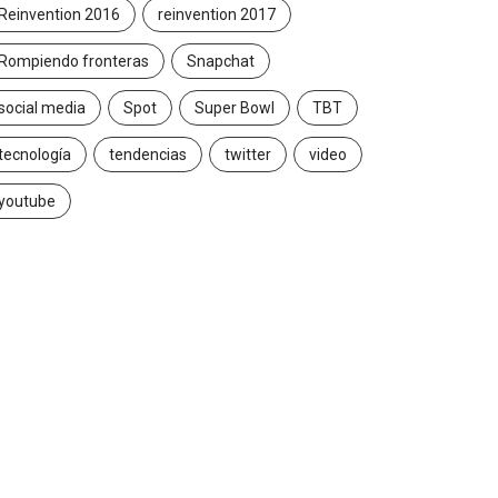
Reinvention 2016
reinvention 2017
Rompiendo fronteras
Snapchat
social media
Spot
Super Bowl
TBT
tecnología
tendencias
twitter
video
youtube