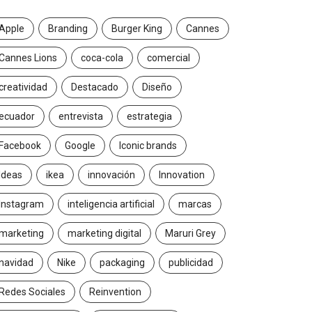
Apple
Branding
Burger King
Cannes
Cannes Lions
coca-cola
comercial
creatividad
Destacado
Diseño
ecuador
entrevista
estrategia
Facebook
Google
Iconic brands
Ideas
ikea
innovación
Innovation
Instagram
inteligencia artificial
marcas
marketing
marketing digital
Maruri Grey
navidad
Nike
packaging
publicidad
Redes Sociales
Reinvention