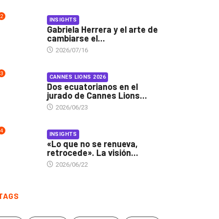
2
INSIGHTS
Gabriela Herrera y el arte de
cambiarse el...
2026/07/16
3
CANNES LIONS 2026
Dos ecuatorianos en el
jurado de Cannes Lions...
2026/06/23
4
INSIGHTS
«Lo que no se renueva,
retrocede». La visión...
2026/06/22
TAGS