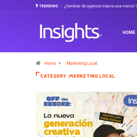
ia mejora una marca? La discusión que atraviesa a Ecuador
Gabriela Herrera y
TRENDING
HOME
Home
Marketing Local
CATEGORY :MARKETING LOCAL