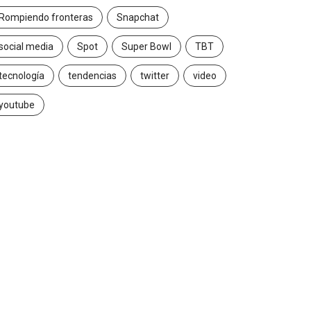
Rompiendo fronteras
Snapchat
social media
Spot
Super Bowl
TBT
tecnología
tendencias
twitter
video
youtube