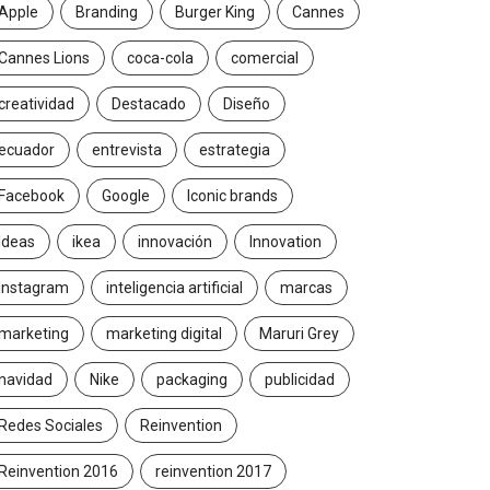
Apple
Branding
Burger King
Cannes
Cannes Lions
coca-cola
comercial
creatividad
Destacado
Diseño
ecuador
entrevista
estrategia
Facebook
Google
Iconic brands
Ideas
ikea
innovación
Innovation
Instagram
inteligencia artificial
marcas
marketing
marketing digital
Maruri Grey
navidad
Nike
packaging
publicidad
Redes Sociales
Reinvention
Reinvention 2016
reinvention 2017