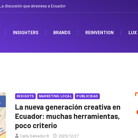
 el arte de cambiarse el sombrero en Corporación Favorita
INSIGHTERS
BRANDS
REINVENTION
LUX
INSIGHTS
MARKETING LOCAL
PUBLICIDAD
La nueva generación creativa en
Ecuador: muchas herramientas,
poco criterio
Carla Salvador R
2025/12/27