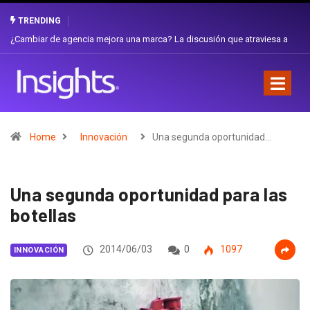
TRENDING
Gabriela Herrera y el arte de cambiarse el sombrero en Corporación
Favorita
Home
Innovación
Una segunda oportunidad…
Una segunda oportunidad para las
botellas
2014/06/03
0
1097
INNOVACIÓN