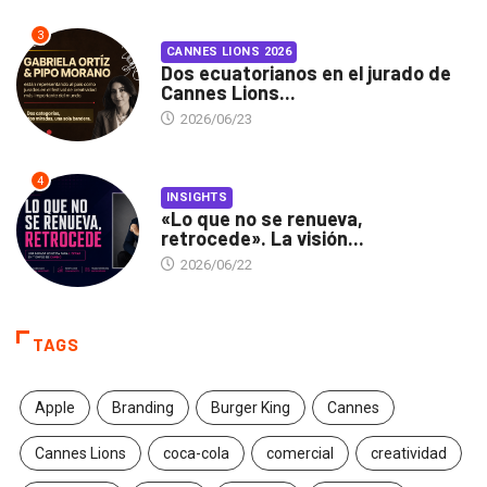
3
CANNES LIONS 2026
Dos ecuatorianos en el jurado de
Cannes Lions...
2026/06/23
4
INSIGHTS
«Lo que no se renueva,
retrocede». La visión...
2026/06/22
TAGS
Apple
Branding
Burger King
Cannes
Cannes Lions
coca-cola
comercial
creatividad