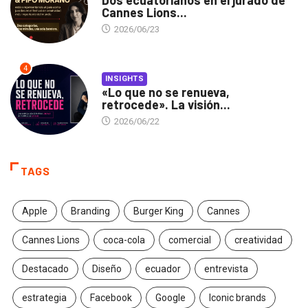
Cannes Lions...
2026/06/23
4
INSIGHTS
«Lo que no se renueva,
retrocede». La visión...
2026/06/22
TAGS
Apple
Branding
Burger King
Cannes
Cannes Lions
coca-cola
comercial
creatividad
Destacado
Diseño
ecuador
entrevista
estrategia
Facebook
Google
Iconic brands