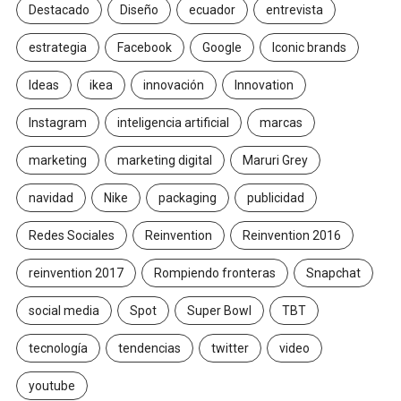
Destacado
Diseño
ecuador
entrevista
estrategia
Facebook
Google
Iconic brands
Ideas
ikea
innovación
Innovation
Instagram
inteligencia artificial
marcas
marketing
marketing digital
Maruri Grey
navidad
Nike
packaging
publicidad
Redes Sociales
Reinvention
Reinvention 2016
reinvention 2017
Rompiendo fronteras
Snapchat
social media
Spot
Super Bowl
TBT
tecnología
tendencias
twitter
video
youtube