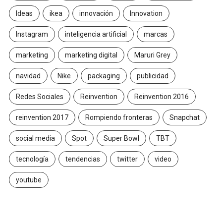
Ideas
ikea
innovación
Innovation
Instagram
inteligencia artificial
marcas
marketing
marketing digital
Maruri Grey
navidad
Nike
packaging
publicidad
Redes Sociales
Reinvention
Reinvention 2016
reinvention 2017
Rompiendo fronteras
Snapchat
social media
Spot
Super Bowl
TBT
tecnología
tendencias
twitter
video
youtube