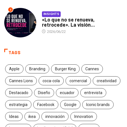
4
INSIGHTS
«Lo que no se renueva,
retrocede». La visión...
2026/06/22
TAGS
Apple
Branding
Burger King
Cannes
Cannes Lions
coca-cola
comercial
creatividad
Destacado
Diseño
ecuador
entrevista
estrategia
Facebook
Google
Iconic brands
Ideas
ikea
innovación
Innovation