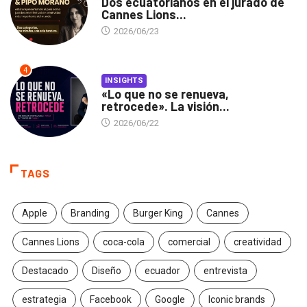
Dos ecuatorianos en el jurado de
Cannes Lions...
2026/06/23
4
INSIGHTS
«Lo que no se renueva,
retrocede». La visión...
2026/06/22
TAGS
Apple
Branding
Burger King
Cannes
Cannes Lions
coca-cola
comercial
creatividad
Destacado
Diseño
ecuador
entrevista
estrategia
Facebook
Google
Iconic brands