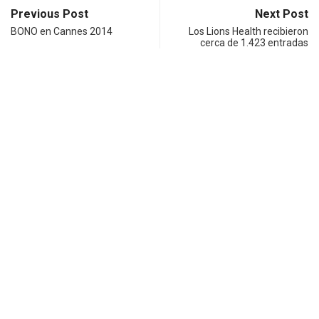
Previous Post
Next Post
BONO en Cannes 2014
Los Lions Health recibieron
cerca de 1.423 entradas
Notas relacionadas
no...
PUBLICIDAD
UNCATEGORIZED