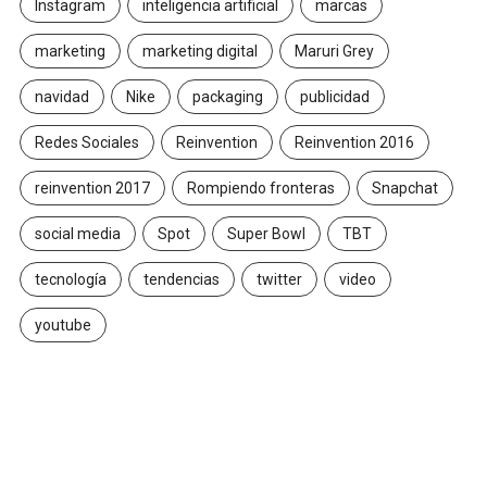
Instagram
inteligencia artificial
marcas
marketing
marketing digital
Maruri Grey
navidad
Nike
packaging
publicidad
Redes Sociales
Reinvention
Reinvention 2016
reinvention 2017
Rompiendo fronteras
Snapchat
social media
Spot
Super Bowl
TBT
tecnología
tendencias
twitter
video
youtube