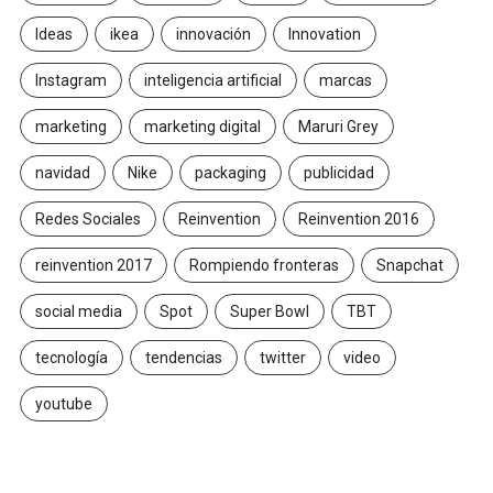
Ideas
ikea
innovación
Innovation
Instagram
inteligencia artificial
marcas
marketing
marketing digital
Maruri Grey
navidad
Nike
packaging
publicidad
Redes Sociales
Reinvention
Reinvention 2016
reinvention 2017
Rompiendo fronteras
Snapchat
social media
Spot
Super Bowl
TBT
tecnología
tendencias
twitter
video
youtube