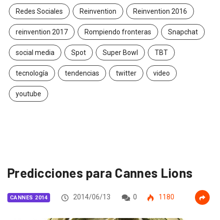
Redes Sociales
Reinvention
Reinvention 2016
reinvention 2017
Rompiendo fronteras
Snapchat
social media
Spot
Super Bowl
TBT
tecnología
tendencias
twitter
video
youtube
Predicciones para Cannes Lions
2014/06/13
0
1180
CANNES 2014