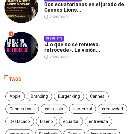
Dos ecuatorianos en el jurado de
Cannes Lions...
2026/06/23
4
INSIGHTS
«Lo que no se renueva,
retrocede». La visión...
2026/06/22
TAGS
Apple
Branding
Burger King
Cannes
Cannes Lions
coca-cola
comercial
creatividad
Destacado
Diseño
ecuador
entrevista
estrategia
Facebook
Google
Iconic brands