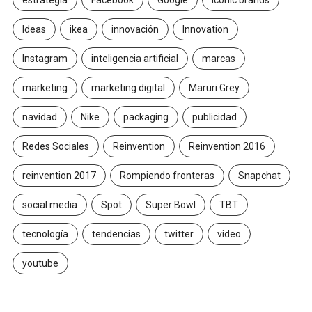
Ideas
ikea
innovación
Innovation
Instagram
inteligencia artificial
marcas
marketing
marketing digital
Maruri Grey
navidad
Nike
packaging
publicidad
Redes Sociales
Reinvention
Reinvention 2016
reinvention 2017
Rompiendo fronteras
Snapchat
social media
Spot
Super Bowl
TBT
tecnología
tendencias
twitter
video
youtube