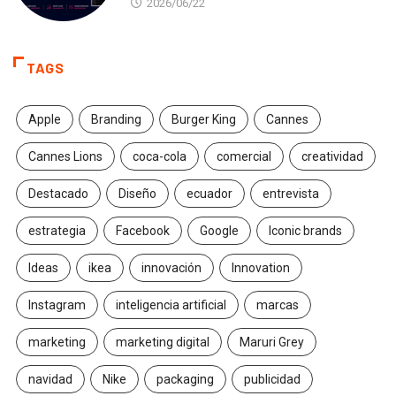
2026/06/22
TAGS
Apple
Branding
Burger King
Cannes
Cannes Lions
coca-cola
comercial
creatividad
Destacado
Diseño
ecuador
entrevista
estrategia
Facebook
Google
Iconic brands
Ideas
ikea
innovación
Innovation
Instagram
inteligencia artificial
marcas
marketing
marketing digital
Maruri Grey
navidad
Nike
packaging
publicidad