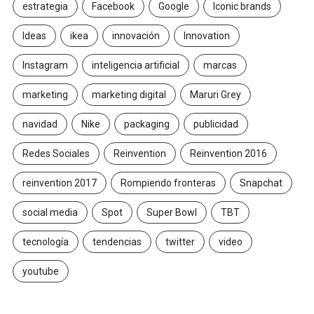
estrategia
Facebook
Google
Iconic brands
Ideas
ikea
innovación
Innovation
Instagram
inteligencia artificial
marcas
marketing
marketing digital
Maruri Grey
navidad
Nike
packaging
publicidad
Redes Sociales
Reinvention
Reinvention 2016
reinvention 2017
Rompiendo fronteras
Snapchat
social media
Spot
Super Bowl
TBT
tecnología
tendencias
twitter
video
youtube