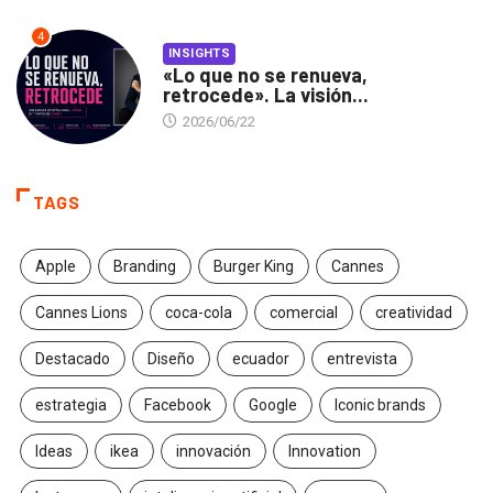
4
INSIGHTS
«Lo que no se renueva,
retrocede». La visión...
2026/06/22
TAGS
Apple
Branding
Burger King
Cannes
Cannes Lions
coca-cola
comercial
creatividad
Destacado
Diseño
ecuador
entrevista
estrategia
Facebook
Google
Iconic brands
Ideas
ikea
innovación
Innovation