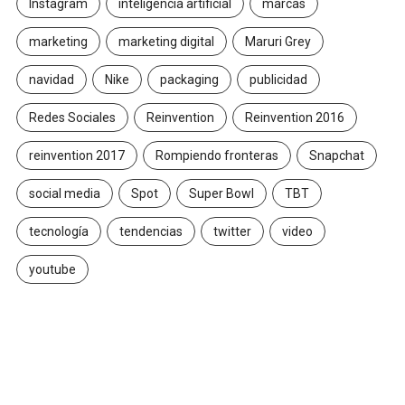
Instagram
inteligencia artificial
marcas
marketing
marketing digital
Maruri Grey
navidad
Nike
packaging
publicidad
Redes Sociales
Reinvention
Reinvention 2016
reinvention 2017
Rompiendo fronteras
Snapchat
social media
Spot
Super Bowl
TBT
tecnología
tendencias
twitter
video
youtube