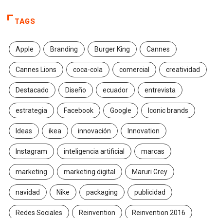
TAGS
Apple
Branding
Burger King
Cannes
Cannes Lions
coca-cola
comercial
creatividad
Destacado
Diseño
ecuador
entrevista
estrategia
Facebook
Google
Iconic brands
Ideas
ikea
innovación
Innovation
Instagram
inteligencia artificial
marcas
marketing
marketing digital
Maruri Grey
navidad
Nike
packaging
publicidad
Redes Sociales
Reinvention
Reinvention 2016