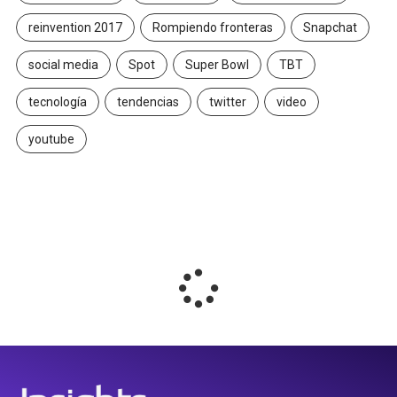
reinvention 2017
Rompiendo fronteras
Snapchat
social media
Spot
Super Bowl
TBT
tecnología
tendencias
twitter
video
youtube