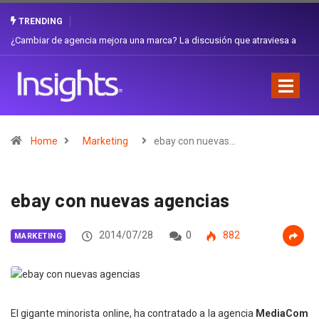
TRENDING
Gabriela Herrera y el arte de cambiarse el sombrero en Corporación
Favorita
Home
Marketing
ebay con nuevas…
ebay con nuevas agencias
2014/07/28
0
882
MARKETING
El gigante minorista online, ha contratado a la agencia
MediaCom