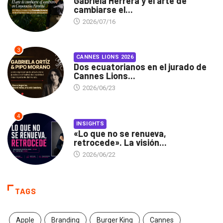
Gabriela Herrera y el arte de
cambiarse el...
2026/07/16
3
CANNES LIONS 2026
Dos ecuatorianos en el jurado de
Cannes Lions...
2026/06/23
4
INSIGHTS
«Lo que no se renueva,
retrocede». La visión...
2026/06/22
TAGS
Apple
Branding
Burger King
Cannes