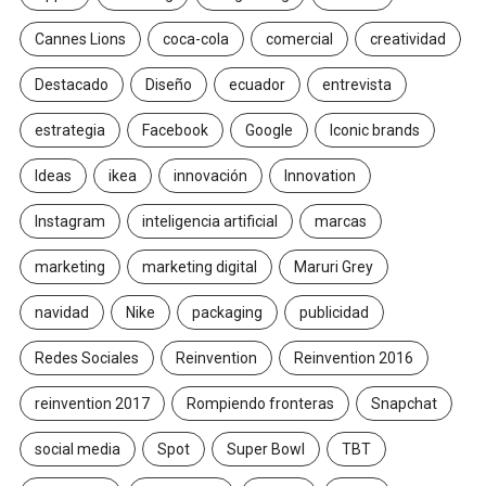
Cannes Lions
coca-cola
comercial
creatividad
Destacado
Diseño
ecuador
entrevista
estrategia
Facebook
Google
Iconic brands
Ideas
ikea
innovación
Innovation
Instagram
inteligencia artificial
marcas
marketing
marketing digital
Maruri Grey
navidad
Nike
packaging
publicidad
Redes Sociales
Reinvention
Reinvention 2016
reinvention 2017
Rompiendo fronteras
Snapchat
social media
Spot
Super Bowl
TBT