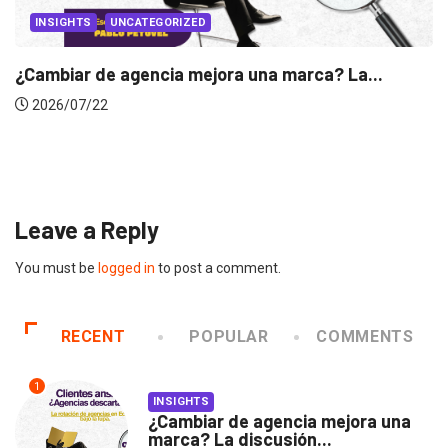
IZED
 mejora una marca? La...
INSIGHTS
Gabriela Herrera y el
2026/07/16
Leave a Reply
You must be
logged in
to post a comment.
RECENT
POPULAR
COMMENTS
1
INSIGHTS
¿Cambiar de agencia mejora una
marca? La discusión...