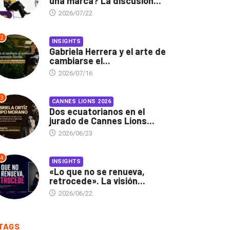
una marca? La discusión...
2026/07/22
2
INSIGHTS
Gabriela Herrera y el arte de
cambiarse el...
2026/07/16
3
CANNES LIONS 2026
Dos ecuatorianos en el
jurado de Cannes Lions...
2026/06/23
4
INSIGHTS
«Lo que no se renueva,
retrocede». La visión...
2026/06/22
TAGS