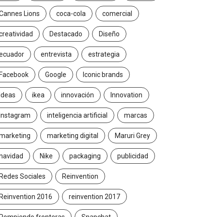
Cannes Lions
coca-cola
comercial
creatividad
Destacado
Diseño
ecuador
entrevista
estrategia
Facebook
Google
Iconic brands
Ideas
ikea
innovación
Innovation
Instagram
inteligencia artificial
marcas
marketing
marketing digital
Maruri Grey
navidad
Nike
packaging
publicidad
Redes Sociales
Reinvention
Reinvention 2016
reinvention 2017