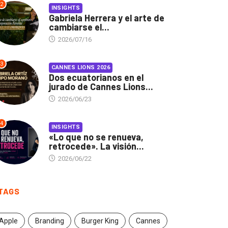
2
INSIGHTS
Gabriela Herrera y el arte de
cambiarse el...
2026/07/16
3
CANNES LIONS 2026
Dos ecuatorianos en el
jurado de Cannes Lions...
2026/06/23
4
INSIGHTS
«Lo que no se renueva,
retrocede». La visión...
2026/06/22
TAGS
Apple
Branding
Burger King
Cannes