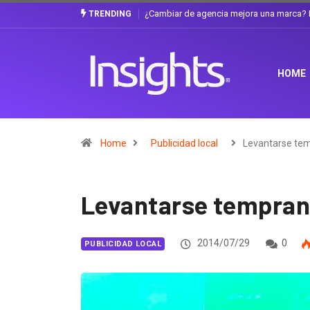
ca? La discusión que atraviesa a Ecuador
Gabriela Herrera y el arte de cambi
TRENDING
HOME
Home
Publicidad local
Levantarse te
Levantarse tempran
2014/07/29
0
PUBLICIDAD LOCAL