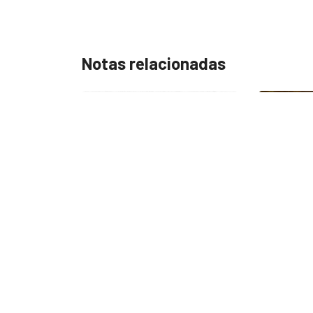
Notas relacionadas
INSIGHTS
UNCATEGORIZED
INSIGHTS
¿Cambiar de agencia
mejora una marca? La...
Gabriela Herrera y el a
de cambiarse...
2026/07/22
2026/07/16
Leave a Reply