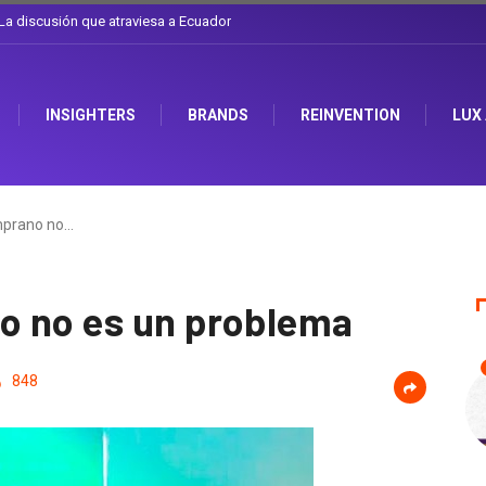
arse el sombrero en Corporación Favorita
INSIGHTERS
BRANDS
REINVENTION
LUX
mprano no…
o no es un problema
848