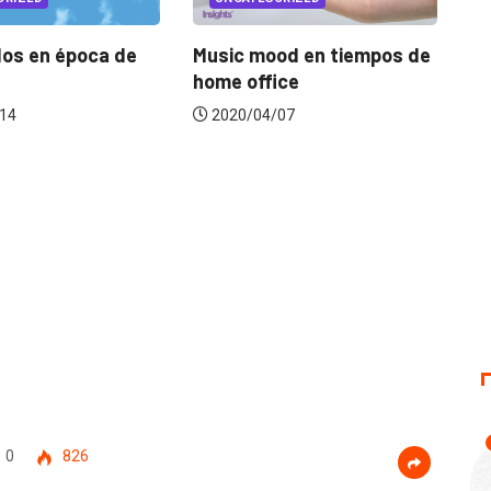
de
Music mood en tiempos de
El Pulso: sinto
home office
la industria fren
2020/04/07
2020/04/16
0
826