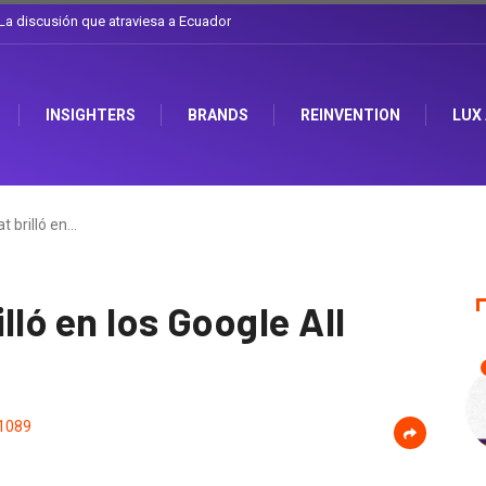
l arte de cambiarse el sombrero en Corporación Favorita
INSIGHTERS
BRANDS
REINVENTION
LUX
t brilló en…
lló en los Google All
1089