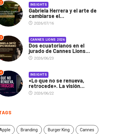
2
INSIGHTS
Gabriela Herrera y el arte de
cambiarse el...
2026/07/16
3
CANNES LIONS 2026
Dos ecuatorianos en el
jurado de Cannes Lions...
2026/06/23
4
INSIGHTS
«Lo que no se renueva,
retrocede». La visión...
2026/06/22
TAGS
Apple
Branding
Burger King
Cannes