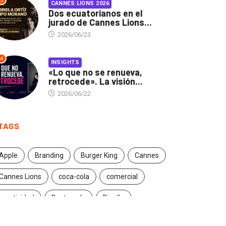
3
CANNES LIONS 2026
Dos ecuatorianos en el
jurado de Cannes Lions...
2026/06/23
4
INSIGHTS
«Lo que no se renueva,
retrocede». La visión...
2026/06/22
TAGS
Apple
Branding
Burger King
Cannes
Cannes Lions
coca-cola
comercial
creatividad
Destacado
Diseño
ecuador
entrevista
estrategia