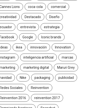
Cannes Lions
coca-cola
comercial
creatividad
Destacado
Diseño
ecuador
entrevista
estrategia
Facebook
Google
Iconic brands
Ideas
ikea
innovación
Innovation
Instagram
inteligencia artificial
marcas
marketing
marketing digital
Maruri Grey
navidad
Nike
packaging
publicidad
Redes Sociales
Reinvention
Reinvention 2016
reinvention 2017