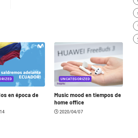
UNCATEGORIZED
UNCATEGORIZED
 de
Music mood en tiempos de
El Pulso: sint
home office
la industria fre
2020/04/07
2020/04/16