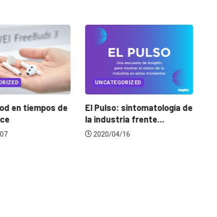
ORIZED
UNCATEGORIZED
od en tiempos de
El Pulso: sintomatología de
Co
ice
la industria frente...
p
07
2020/04/16