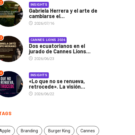
2
INSIGHTS
Gabriela Herrera y el arte de
cambiarse el...
2026/07/16
3
CANNES LIONS 2026
Dos ecuatorianos en el
jurado de Cannes Lions...
2026/06/23
4
INSIGHTS
«Lo que no se renueva,
retrocede». La visión...
2026/06/22
TAGS
Apple
Branding
Burger King
Cannes