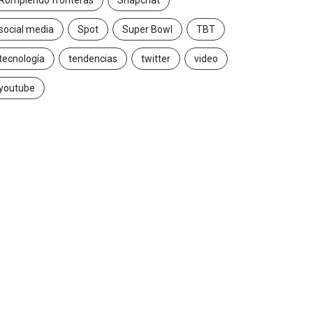
Rompiendo fronteras
Snapchat
social media
Spot
Super Bowl
TBT
tecnología
tendencias
twitter
video
youtube