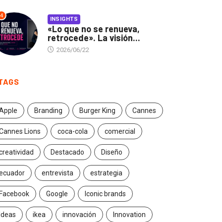
4
INSIGHTS
«Lo que no se renueva,
retrocede». La visión...
2026/06/22
TAGS
Apple
Branding
Burger King
Cannes
Cannes Lions
coca-cola
comercial
creatividad
Destacado
Diseño
ecuador
entrevista
estrategia
Facebook
Google
Iconic brands
Ideas
ikea
innovación
Innovation