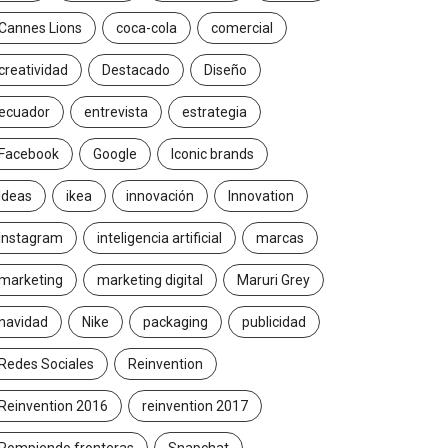
Cannes Lions
coca-cola
comercial
creatividad
Destacado
Diseño
ecuador
entrevista
estrategia
Facebook
Google
Iconic brands
Ideas
ikea
innovación
Innovation
Instagram
inteligencia artificial
marcas
marketing
marketing digital
Maruri Grey
navidad
Nike
packaging
publicidad
Redes Sociales
Reinvention
Reinvention 2016
reinvention 2017