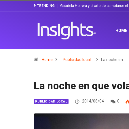
Gabriela Herrera y el arte de cambiarse e
TRENDING
HOME
Home
Publicidad local
La noche en…
La noche en que vola
2014/08/04
0
PUBLICIDAD LOCAL