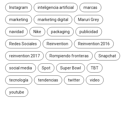
Instagram
inteligencia artificial
marcas
marketing
marketing digital
Maruri Grey
navidad
Nike
packaging
publicidad
Redes Sociales
Reinvention
Reinvention 2016
reinvention 2017
Rompiendo fronteras
Snapchat
social media
Spot
Super Bowl
TBT
tecnología
tendencias
twitter
video
youtube