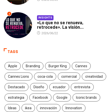
4
INSIGHTS
«Lo que no se renueva,
retrocede». La visión...
2026/06/22
TAGS
Apple
Branding
Burger King
Cannes
Cannes Lions
coca-cola
comercial
creatividad
Destacado
Diseño
ecuador
entrevista
estrategia
Facebook
Google
Iconic brands
Ideas
ikea
innovación
Innovation