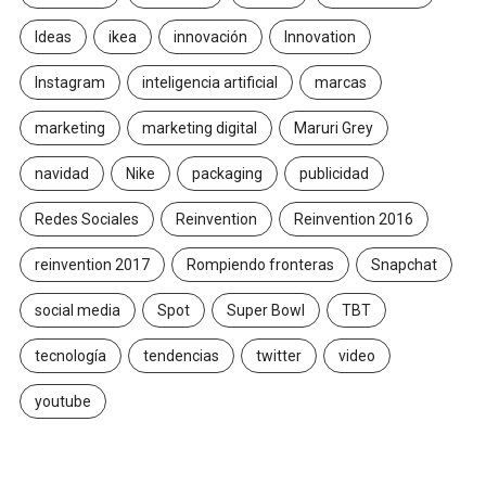
Ideas
ikea
innovación
Innovation
Instagram
inteligencia artificial
marcas
marketing
marketing digital
Maruri Grey
navidad
Nike
packaging
publicidad
Redes Sociales
Reinvention
Reinvention 2016
reinvention 2017
Rompiendo fronteras
Snapchat
social media
Spot
Super Bowl
TBT
tecnología
tendencias
twitter
video
youtube