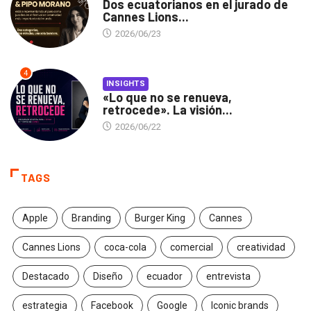
Dos ecuatorianos en el jurado de
Cannes Lions...
2026/06/23
4
INSIGHTS
«Lo que no se renueva,
retrocede». La visión...
2026/06/22
TAGS
Apple
Branding
Burger King
Cannes
Cannes Lions
coca-cola
comercial
creatividad
Destacado
Diseño
ecuador
entrevista
estrategia
Facebook
Google
Iconic brands