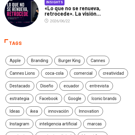
INSIGHTS
«Lo que no se renueva,
retrocede». La visión...
2026/06/22
TAGS
Apple
Branding
Burger King
Cannes
Cannes Lions
coca-cola
comercial
creatividad
Destacado
Diseño
ecuador
entrevista
estrategia
Facebook
Google
Iconic brands
Ideas
ikea
innovación
Innovation
Instagram
inteligencia artificial
marcas