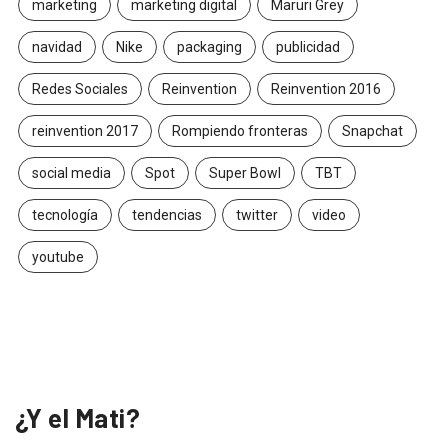
marketing
marketing digital
Maruri Grey
navidad
Nike
packaging
publicidad
Redes Sociales
Reinvention
Reinvention 2016
reinvention 2017
Rompiendo fronteras
Snapchat
social media
Spot
Super Bowl
TBT
tecnología
tendencias
twitter
video
youtube
¿Y el Mati?