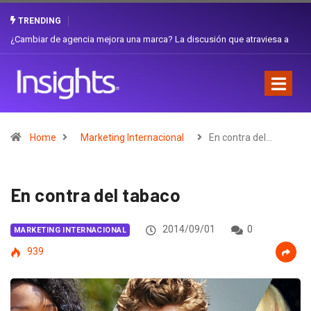
TRENDING
a
Gabriela Herrera y el arte de cambiarse el sombrero en Corporación
Favorita
Home
Marketing Internacional
En contra del…
En contra del tabaco
2014/09/01
0
MARKETING INTERNACIONAL
939