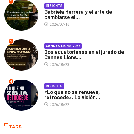
2
INSIGHTS
Gabriela Herrera y el arte de
cambiarse el...
2026/07/16
3
CANNES LIONS 2026
Dos ecuatorianos en el jurado de
Cannes Lions...
2026/06/23
4
INSIGHTS
«Lo que no se renueva,
retrocede». La visión...
2026/06/22
TAGS