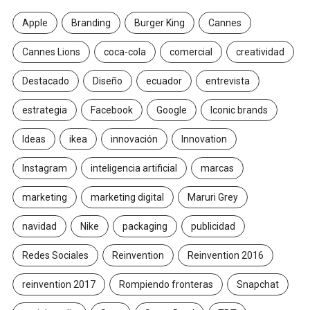
Apple
Branding
Burger King
Cannes
Cannes Lions
coca-cola
comercial
creatividad
Destacado
Diseño
ecuador
entrevista
estrategia
Facebook
Google
Iconic brands
Ideas
ikea
innovación
Innovation
Instagram
inteligencia artificial
marcas
marketing
marketing digital
Maruri Grey
navidad
Nike
packaging
publicidad
Redes Sociales
Reinvention
Reinvention 2016
reinvention 2017
Rompiendo fronteras
Snapchat