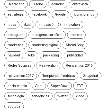
Destacado
Diseño
ecuador
entrevista
estrategia
Facebook
Google
Iconic brands
Ideas
ikea
innovación
Innovation
Instagram
inteligencia artificial
marcas
marketing
marketing digital
Maruri Grey
navidad
Nike
packaging
publicidad
Redes Sociales
Reinvention
Reinvention 2016
reinvention 2017
Rompiendo fronteras
Snapchat
social media
Spot
Super Bowl
TBT
tecnología
tendencias
twitter
video
youtube