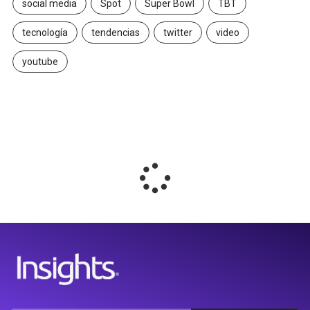
social media
Spot
Super Bowl
TBT
tecnología
tendencias
twitter
video
youtube