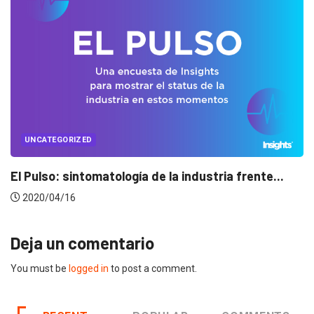
D
UNCATEGORIZE
omatología de la industria frente...
Conectados e
2020/04/14
Deja un comentario
You must be
logged in
to post a comment.