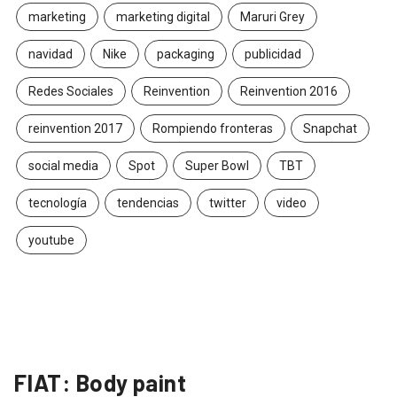
marketing
marketing digital
Maruri Grey
navidad
Nike
packaging
publicidad
Redes Sociales
Reinvention
Reinvention 2016
reinvention 2017
Rompiendo fronteras
Snapchat
social media
Spot
Super Bowl
TBT
tecnología
tendencias
twitter
video
youtube
FIAT: Body paint