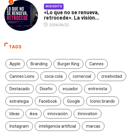
4
INSIGHTS
«Lo que no se renueva,
retrocede». La visión...
2026/06/22
TAGS
Apple
Branding
Burger King
Cannes
Cannes Lions
coca-cola
comercial
creatividad
Destacado
Diseño
ecuador
entrevista
estrategia
Facebook
Google
Iconic brands
Ideas
ikea
innovación
Innovation
Instagram
inteligencia artificial
marcas