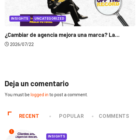
IZED
 mejora una marca? La...
INSIGHTS
Gabriela Herrera y el
2026/07/16
Deja un comentario
You must be
logged in
to post a comment.
RECENT
POPULAR
COMMENTS
1
INSIGHTS