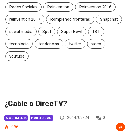
Redes Sociales
Reinvention
Reinvention 2016
reinvention 2017
Rompiendo fronteras
Snapchat
social media
Spot
Super Bowl
TBT
tecnología
tendencias
twitter
video
youtube
¿Cable o DirecTV?
2014/09/24
0
MULTIMEDIA
PUBLICIDAD
996