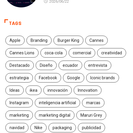
2026/06/22
TAGS
Apple
Branding
Burger King
Cannes
Cannes Lions
coca-cola
comercial
creatividad
Destacado
Diseño
ecuador
entrevista
estrategia
Facebook
Google
Iconic brands
Ideas
ikea
innovación
Innovation
Instagram
inteligencia artificial
marcas
marketing
marketing digital
Maruri Grey
navidad
Nike
packaging
publicidad