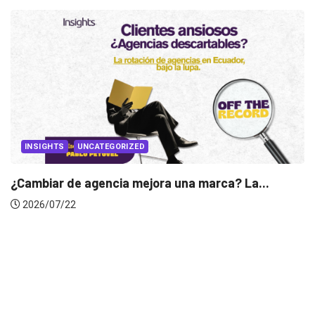
RIZED
a mejora una marca? La...
INSIGHTS
Gabriela Herrera y 
2026/07/16
Leave a Reply