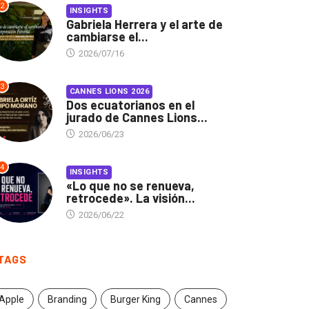
2
INSIGHTS
Gabriela Herrera y el arte de
cambiarse el...
2026/07/16
3
CANNES LIONS 2026
Dos ecuatorianos en el
jurado de Cannes Lions...
2026/06/23
4
INSIGHTS
«Lo que no se renueva,
retrocede». La visión...
2026/06/22
TAGS
Apple
Branding
Burger King
Cannes