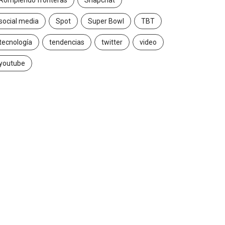
Rompiendo fronteras
Snapchat
social media
Spot
Super Bowl
TBT
tecnología
tendencias
twitter
video
youtube