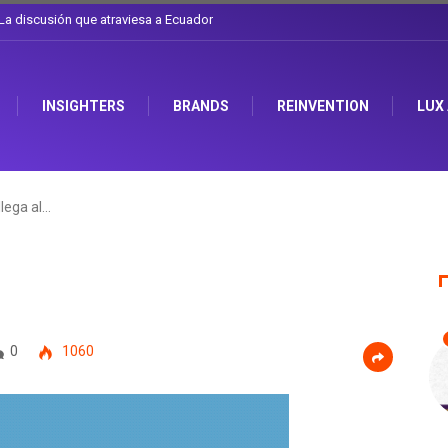
e de cambiarse el sombrero en Corporación Favorita
INSIGHTERS
BRANDS
REINVENTION
LUX
llega al…
0
1060