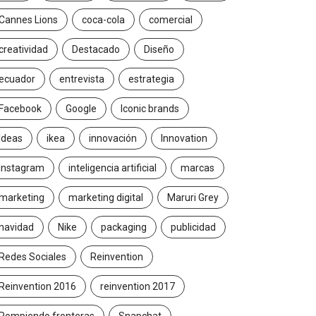
Cannes Lions
coca-cola
comercial
creatividad
Destacado
Diseño
ecuador
entrevista
estrategia
Facebook
Google
Iconic brands
Ideas
ikea
innovación
Innovation
Instagram
inteligencia artificial
marcas
marketing
marketing digital
Maruri Grey
navidad
Nike
packaging
publicidad
Redes Sociales
Reinvention
Reinvention 2016
reinvention 2017