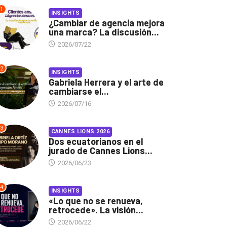
1
INSIGHTS
¿Cambiar de agencia mejora
una marca? La discusión...
2026/07/22
2
INSIGHTS
Gabriela Herrera y el arte de
cambiarse el...
2026/07/16
3
CANNES LIONS 2026
Dos ecuatorianos en el
jurado de Cannes Lions...
2026/06/23
4
INSIGHTS
«Lo que no se renueva,
retrocede». La visión...
2026/06/22