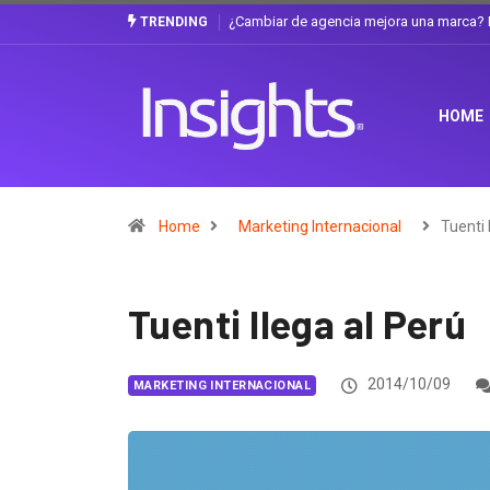
a una marca? La discusión que atraviesa a Ecuador
Gabriela Herrera y el art
TRENDING
HOME
Home
Marketing Internacional
Tuenti 
Tuenti llega al Perú
2014/10/09
MARKETING INTERNACIONAL