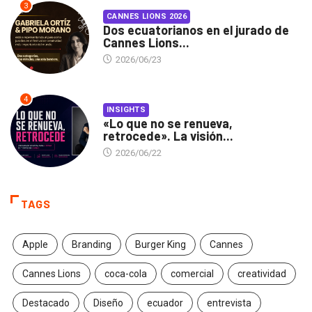
3
CANNES LIONS 2026
Dos ecuatorianos en el jurado de
Cannes Lions...
2026/06/23
4
INSIGHTS
«Lo que no se renueva,
retrocede». La visión...
2026/06/22
TAGS
Apple
Branding
Burger King
Cannes
Cannes Lions
coca-cola
comercial
creatividad
Destacado
Diseño
ecuador
entrevista