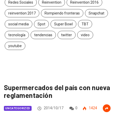
Redes Sociales
Reinvention
Reinvention 2016
reinvention 2017
Rompiendo fronteras
Snapchat
social media
Spot
Super Bowl
TBT
tecnología
tendencias
twitter
video
youtube
Supermercados del país con nueva
reglamentación
2014/10/17
0
1424
UNCATEGORIZED