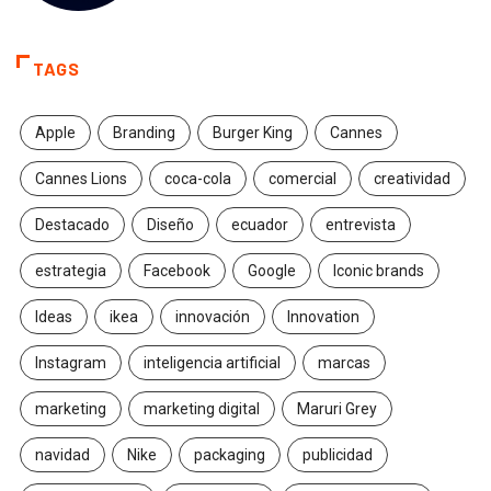
TAGS
Apple
Branding
Burger King
Cannes
Cannes Lions
coca-cola
comercial
creatividad
Destacado
Diseño
ecuador
entrevista
estrategia
Facebook
Google
Iconic brands
Ideas
ikea
innovación
Innovation
Instagram
inteligencia artificial
marcas
marketing
marketing digital
Maruri Grey
navidad
Nike
packaging
publicidad