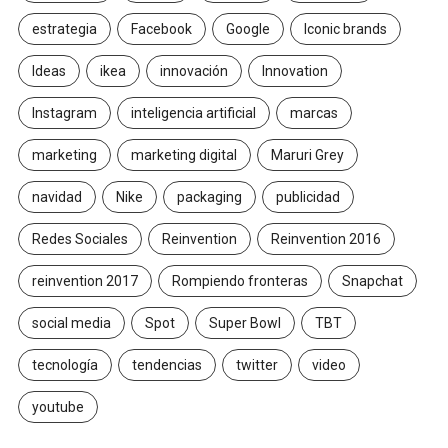
estrategia
Facebook
Google
Iconic brands
Ideas
ikea
innovación
Innovation
Instagram
inteligencia artificial
marcas
marketing
marketing digital
Maruri Grey
navidad
Nike
packaging
publicidad
Redes Sociales
Reinvention
Reinvention 2016
reinvention 2017
Rompiendo fronteras
Snapchat
social media
Spot
Super Bowl
TBT
tecnología
tendencias
twitter
video
youtube