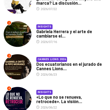
marca? La discusión...
2026/07/22
2
INSIGHTS
Gabriela Herrera y el arte de
cambiarse el...
2026/07/16
3
CANNES LIONS 2026
Dos ecuatorianos en el jurado de
Cannes Lions...
2026/06/23
4
INSIGHTS
«Lo que no se renueva,
retrocede». La visión...
2026/06/22