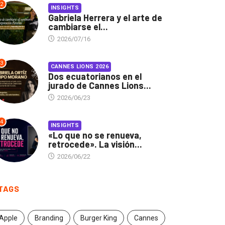
2
INSIGHTS
Gabriela Herrera y el arte de
cambiarse el...
2026/07/16
3
CANNES LIONS 2026
Dos ecuatorianos en el
jurado de Cannes Lions...
2026/06/23
4
INSIGHTS
«Lo que no se renueva,
retrocede». La visión...
2026/06/22
TAGS
Apple
Branding
Burger King
Cannes