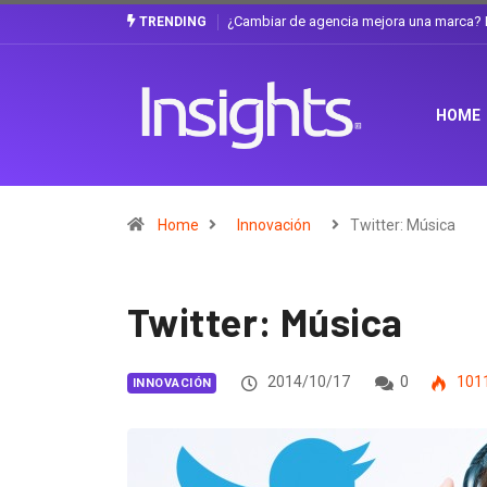
? La discusión que atraviesa a Ecuador
Gabriela Herrera y el arte de cambiar
TRENDING
HOME
Home
Innovación
Twitter: Música
Twitter: Música
2014/10/17
0
101
INNOVACIÓN