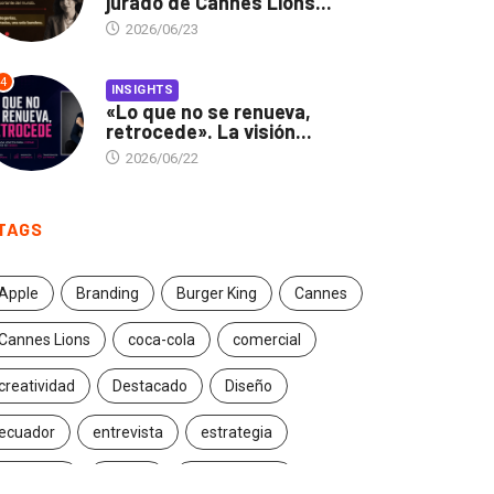
jurado de Cannes Lions...
2026/06/23
4
INSIGHTS
«Lo que no se renueva,
retrocede». La visión...
2026/06/22
TAGS
Apple
Branding
Burger King
Cannes
Cannes Lions
coca-cola
comercial
creatividad
Destacado
Diseño
ecuador
entrevista
estrategia
Facebook
Google
Iconic brands