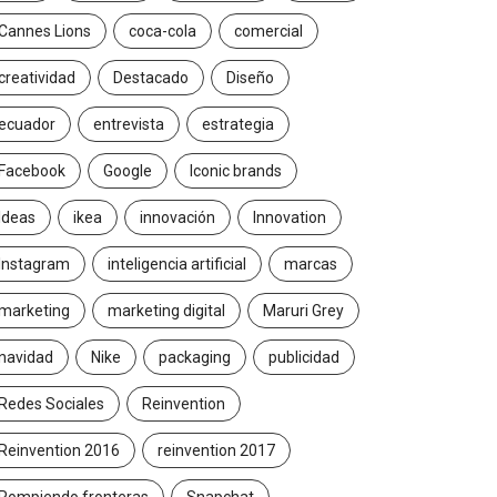
Cannes Lions
coca-cola
comercial
creatividad
Destacado
Diseño
ecuador
entrevista
estrategia
Facebook
Google
Iconic brands
Ideas
ikea
innovación
Innovation
Instagram
inteligencia artificial
marcas
marketing
marketing digital
Maruri Grey
navidad
Nike
packaging
publicidad
Redes Sociales
Reinvention
Reinvention 2016
reinvention 2017