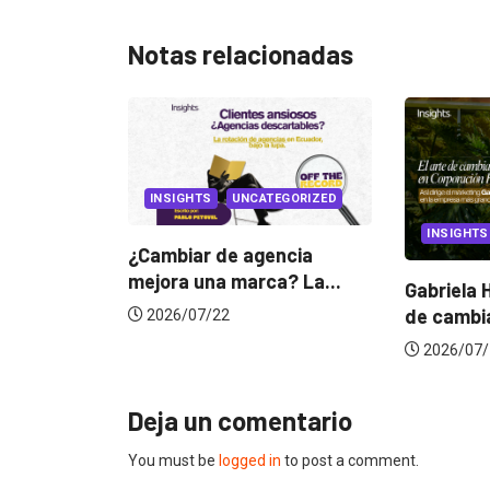
Notas relacionadas
SIGHTS
UNCATEGORIZED
INSIGHTS
biar de agencia
ra una marca? La...
Gabriela Herrera y el arte
de cambiarse...
6/07/22
2026/07/16
Deja un comentario
You must be
logged in
to post a comment.