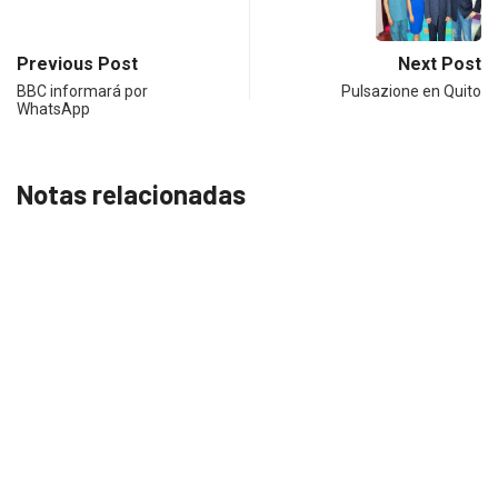
Previous Post
Next Post
BBC informará por
Pulsazione en Quito
WhatsApp
Notas relacionadas
IGHTS
UNCATEGORIZED