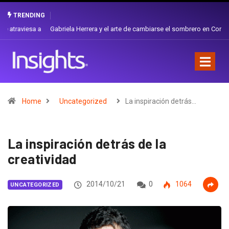
TRENDING
Gabriela Herrera y el arte de cambiarse el sombrero en Corporación
Favorita
Home
Uncategorized
La inspiración detrás…
La inspiración detrás de la
creatividad
2014/10/21
0
1064
UNCATEGORIZED