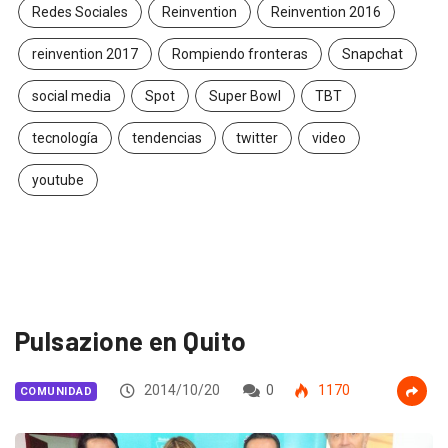
Redes Sociales
Reinvention
Reinvention 2016
reinvention 2017
Rompiendo fronteras
Snapchat
social media
Spot
Super Bowl
TBT
tecnología
tendencias
twitter
video
youtube
Pulsazione en Quito
2014/10/20
0
1170
COMUNIDAD