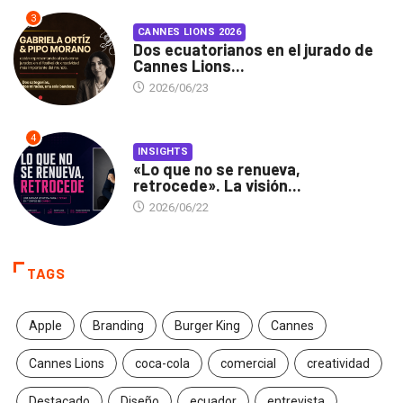
3
CANNES LIONS 2026
Dos ecuatorianos en el jurado de
Cannes Lions...
2026/06/23
4
INSIGHTS
«Lo que no se renueva,
retrocede». La visión...
2026/06/22
TAGS
Apple
Branding
Burger King
Cannes
Cannes Lions
coca-cola
comercial
creatividad
Destacado
Diseño
ecuador
entrevista