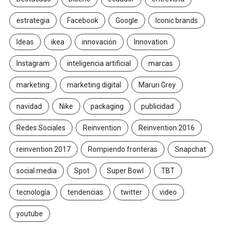
estrategia
Facebook
Google
Iconic brands
Ideas
ikea
innovación
Innovation
Instagram
inteligencia artificial
marcas
marketing
marketing digital
Maruri Grey
navidad
Nike
packaging
publicidad
Redes Sociales
Reinvention
Reinvention 2016
reinvention 2017
Rompiendo fronteras
Snapchat
social media
Spot
Super Bowl
TBT
tecnología
tendencias
twitter
video
youtube