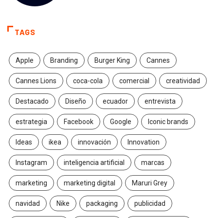
TAGS
Apple
Branding
Burger King
Cannes
Cannes Lions
coca-cola
comercial
creatividad
Destacado
Diseño
ecuador
entrevista
estrategia
Facebook
Google
Iconic brands
Ideas
ikea
innovación
Innovation
Instagram
inteligencia artificial
marcas
marketing
marketing digital
Maruri Grey
navidad
Nike
packaging
publicidad