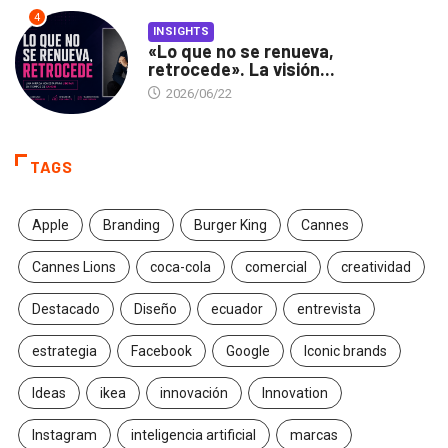
4
INSIGHTS
«Lo que no se renueva,
retrocede». La visión...
2026/06/22
TAGS
Apple
Branding
Burger King
Cannes
Cannes Lions
coca-cola
comercial
creatividad
Destacado
Diseño
ecuador
entrevista
estrategia
Facebook
Google
Iconic brands
Ideas
ikea
innovación
Innovation
Instagram
inteligencia artificial
marcas