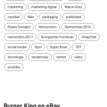
marketing
marketing digital
Maruri Grey
navidad
Nike
packaging
publicidad
Redes Sociales
Reinvention
Reinvention 2016
reinvention 2017
Rompiendo fronteras
Snapchat
social media
Spot
Super Bowl
TBT
tecnología
tendencias
twitter
video
youtube
Burger King en eBay