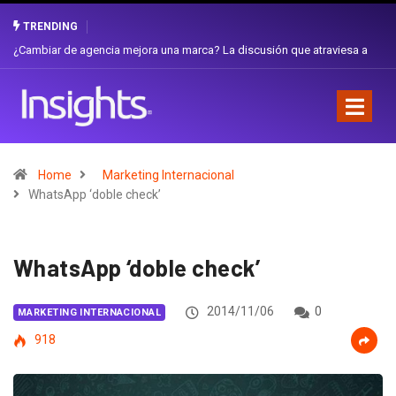
TRENDING
Gabriela Herrera y el arte de cambiarse el sombrero en Corporación
Favorita
Home
Marketing Internacional
WhatsApp ‘doble check’
WhatsApp ‘doble check’
2014/11/06
0
MARKETING INTERNACIONAL
918