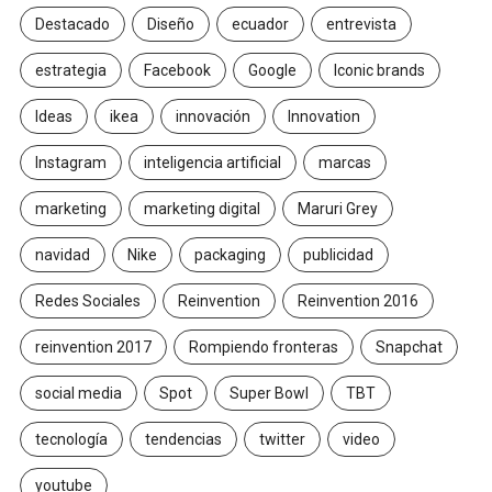
Destacado
Diseño
ecuador
entrevista
estrategia
Facebook
Google
Iconic brands
Ideas
ikea
innovación
Innovation
Instagram
inteligencia artificial
marcas
marketing
marketing digital
Maruri Grey
navidad
Nike
packaging
publicidad
Redes Sociales
Reinvention
Reinvention 2016
reinvention 2017
Rompiendo fronteras
Snapchat
social media
Spot
Super Bowl
TBT
tecnología
tendencias
twitter
video
youtube