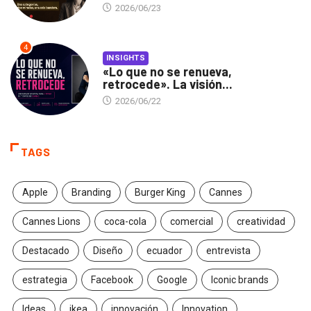
2026/06/23
4
INSIGHTS
«Lo que no se renueva,
retrocede». La visión...
2026/06/22
TAGS
Apple
Branding
Burger King
Cannes
Cannes Lions
coca-cola
comercial
creatividad
Destacado
Diseño
ecuador
entrevista
estrategia
Facebook
Google
Iconic brands
Ideas
ikea
innovación
Innovation