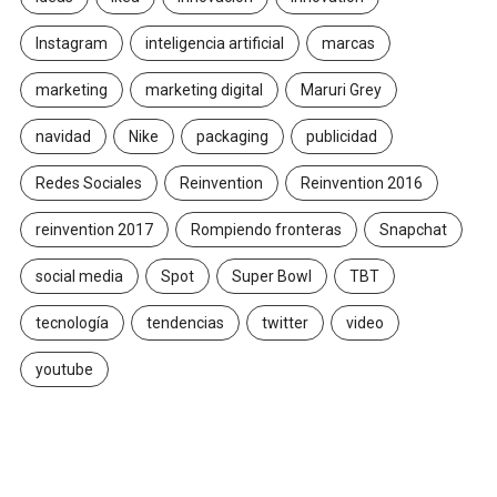
Instagram
inteligencia artificial
marcas
marketing
marketing digital
Maruri Grey
navidad
Nike
packaging
publicidad
Redes Sociales
Reinvention
Reinvention 2016
reinvention 2017
Rompiendo fronteras
Snapchat
social media
Spot
Super Bowl
TBT
tecnología
tendencias
twitter
video
youtube