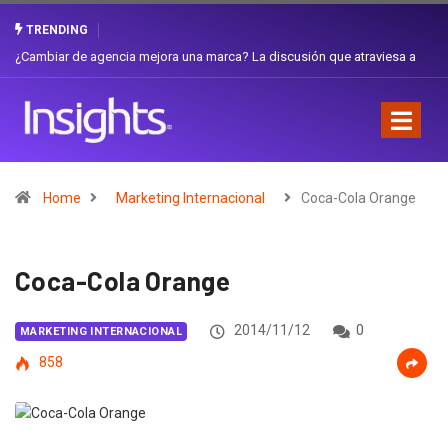
TRENDING
esa a
Gabriela Herrera y el arte de cambiarse el sombrero en Corporación
Favorita
Home
Marketing Internacional
Coca-Cola Orange
Coca-Cola Orange
2014/11/12
0
MARKETING INTERNACIONAL
858