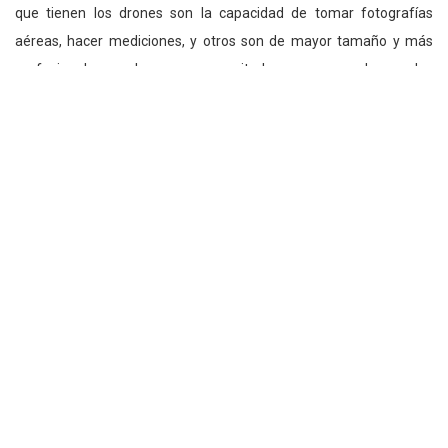
que tienen los drones son la capacidad de tomar fotografías
aéreas, hacer mediciones, y otros son de mayor tamaño y más
profesionales con los que se permite hacer mapeos de grandes
estructuras”, agregó.
El Drone Festival formó parte de las actividades del “Game of
Drones”, que consistió en una serie de eventos relacionados a
estos dispositivos dentro del INCmty. El “Game of Drones” contó
con la participación de profesores de ingeniería del Campus que
impartieron el taller “Revelando el secreto de vuelos de los
drones”, donde los participantes conocieron la anatomía de un
drone a través de la práctica de disección de estos aparatos.
Felipe