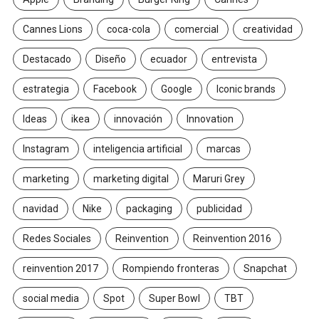
Cannes Lions
coca-cola
comercial
creatividad
Destacado
Diseño
ecuador
entrevista
estrategia
Facebook
Google
Iconic brands
Ideas
ikea
innovación
Innovation
Instagram
inteligencia artificial
marcas
marketing
marketing digital
Maruri Grey
navidad
Nike
packaging
publicidad
Redes Sociales
Reinvention
Reinvention 2016
reinvention 2017
Rompiendo fronteras
Snapchat
social media
Spot
Super Bowl
TBT