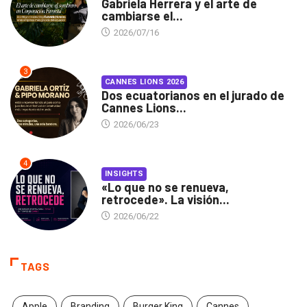
Gabriela Herrera y el arte de
cambiarse el...
2026/07/16
3
CANNES LIONS 2026
Dos ecuatorianos en el jurado de
Cannes Lions...
2026/06/23
4
INSIGHTS
«Lo que no se renueva,
retrocede». La visión...
2026/06/22
TAGS
Apple
Branding
Burger King
Cannes