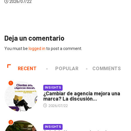
22
Gabriela H
2026/07/
Deja un comentario
You must be
logged in
to post a comment.
RECENT
POPULAR
COMMENTS
1
INSIGHTS
¿Cambiar de agencia mejora una
marca? La discusión...
2026/07/22
2
INSIGHTS