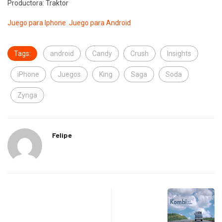
Productora: Traktor
Juego para Iphone
Juego para Android
Tags:
android
Candy
Crush
Insights
iPhone
Juegos
King
Saga
Soda
Zynga
Felipe