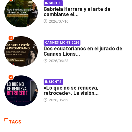
INSIGHTS
Gabriela Herrera y el arte de
cambiarse el...
2026/07/16
3
CANNES LIONS 2026
Dos ecuatorianos en el jurado de
Cannes Lions...
2026/06/23
4
INSIGHTS
«Lo que no se renueva,
retrocede». La visión...
2026/06/22
TAGS