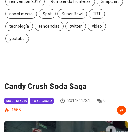
reinvention 2017
Rompiendo fronteras
Snapchat
social media
Spot
Super Bowl
TBT
tecnología
tendencias
twitter
video
youtube
Candy Crush Soda Saga
2014/11/24
0
MULTIMEDIA
PUBLICIDAD
1555