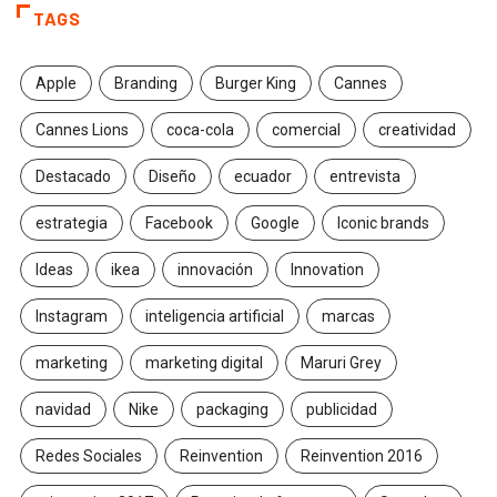
TAGS
Apple
Branding
Burger King
Cannes
Cannes Lions
coca-cola
comercial
creatividad
Destacado
Diseño
ecuador
entrevista
estrategia
Facebook
Google
Iconic brands
Ideas
ikea
innovación
Innovation
Instagram
inteligencia artificial
marcas
marketing
marketing digital
Maruri Grey
navidad
Nike
packaging
publicidad
Redes Sociales
Reinvention
Reinvention 2016