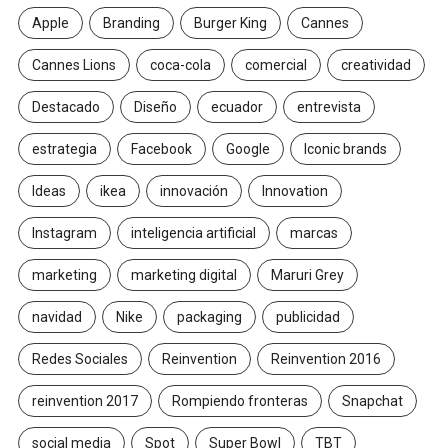
Apple
Branding
Burger King
Cannes
Cannes Lions
coca-cola
comercial
creatividad
Destacado
Diseño
ecuador
entrevista
estrategia
Facebook
Google
Iconic brands
Ideas
ikea
innovación
Innovation
Instagram
inteligencia artificial
marcas
marketing
marketing digital
Maruri Grey
navidad
Nike
packaging
publicidad
Redes Sociales
Reinvention
Reinvention 2016
reinvention 2017
Rompiendo fronteras
Snapchat
social media
Spot
Super Bowl
TBT