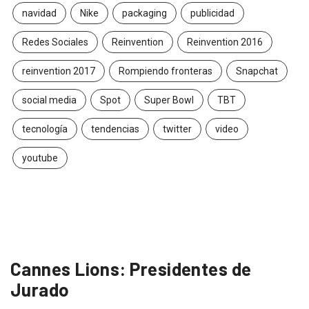
navidad
Nike
packaging
publicidad
Redes Sociales
Reinvention
Reinvention 2016
reinvention 2017
Rompiendo fronteras
Snapchat
social media
Spot
Super Bowl
TBT
tecnología
tendencias
twitter
video
youtube
Cannes Lions: Presidentes de
Jurado