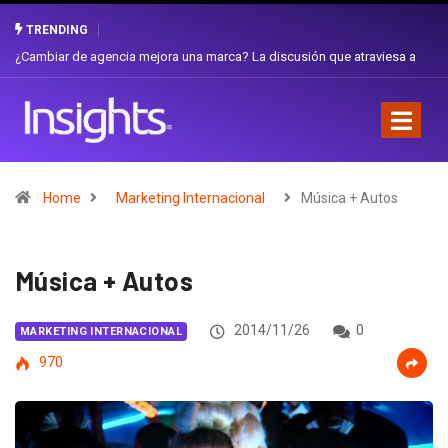
TRENDING
Gabriela Herrera y el arte de cambiarse el sombrero en Corporación
Favorita
Home
Marketing Internacional
Música + Autos
Música + Autos
2014/11/26
0
MARKETING INTERNACIONAL
970