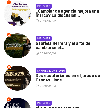
1
INSIGHTS
¿Cambiar de agencia mejora una
marca? La discusión...
2026/07/22
2
INSIGHTS
Gabriela Herrera y el arte de
cambiarse el...
2026/07/16
3
CANNES LIONS 2026
Dos ecuatorianos en el jurado de
Cannes Lions...
2026/06/23
4
INSIGHTS
«Lo que no se renueva,