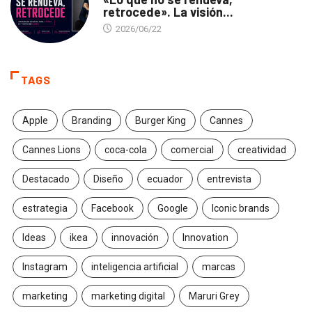
retrocede». La visión...
2026/06/22
TAGS
Apple
Branding
Burger King
Cannes
Cannes Lions
coca-cola
comercial
creatividad
Destacado
Diseño
ecuador
entrevista
estrategia
Facebook
Google
Iconic brands
Ideas
ikea
innovación
Innovation
Instagram
inteligencia artificial
marcas
marketing
marketing digital
Maruri Grey