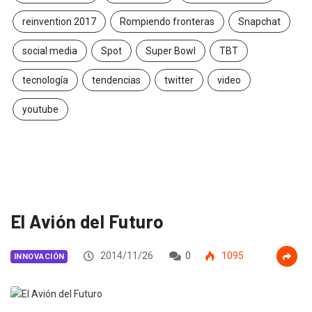
reinvention 2017
Rompiendo fronteras
Snapchat
social media
Spot
Super Bowl
TBT
tecnología
tendencias
twitter
video
youtube
El Avión del Futuro
2014/11/26
0
1095
INNOVACIÓN