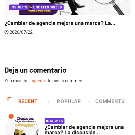
CATEGORIZED
gencia mejora una marca? La...
INSIGHTS
Gabriela Herre
2026/07/16
Deja un comentario
You must be
logged in
to post a comment.
RECENT
POPULAR
COMMENTS
1
INSIGHTS
¿Cambiar de agencia mejora una
marca? La discusión...