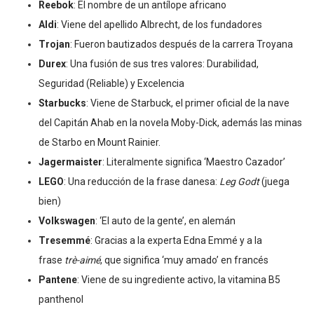
Reebok
: El nombre de un antílope africano
Aldi
: Viene del apellido Albrecht, de los fundadores
Trojan
: Fueron bautizados después de la carrera Troyana
Durex
: Una fusión de sus tres valores:
Du
rabilidad,
Seguridad (
R
eliable) y
Ex
celencia
Starbucks
: Viene de Starbuck, el primer oficial de la nave
del Capitán Ahab en la novela Moby-Dick, además las minas
de Starbo en Mount Rainier.
Jagermaister
: Literalmente significa ‘Maestro Cazador’
LEGO
: Una reducción de la frase danesa:
Leg Godt
(juega
bien)
Volkswagen
: ‘El auto de la gente’, en alemán
Tresemmé
: Gracias a la experta Edna Emmé y a la
frase
trè-aimé
, que significa ‘muy amado’ en francés
Pantene
: Viene de su ingrediente activo, la vitamina B5
panthenol